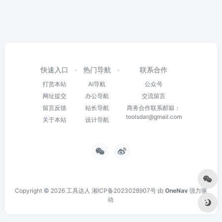
快速入口
热门导航
联系合作
打赏本站
AI导航
公众号
网址提交
办公导航
交流留言
留言反馈
站长导航
商务合作联系邮箱：
toolsdar@gmail.com
关于本站
设计导航
Copyright © 2026
工具达人
湘ICP备2023028907号
由
OneNav
强力驱
动