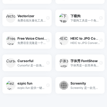
Vectorizer
下载狗
免费在线矢量化工具，其转换质量可与付费软件和服务媲美。只需上传图片，即可即时获得转换结果，无需注册或安装软件。
下载狗工具是一个免费的无水印视频下载器，支持哔哩哔哩（B站）、小红书、快手、抖音等主流平台的视频解析和下载。
Free Voice Cloning
HEIC to JPG Converter
免费语音克隆是一个100%免费的在线工具，能够在5秒内生成逼真的AI语音克隆，支持多种语言，适用于个人和商业用途。
HEIC to JPG Converter 是一款免费的在线工具，能够快速将HEIC格式图片转换为JPG格式，支持批量处理，确保隐私安全。
Cursorful
字体秀 FontShow
Cursorful 是一款免费的屏幕录制工具，支持自动缩放功能，能够录制出高质量的屏幕视频，适合个人和专业内容创作者使用。
字体秀是一款简单免费的本地字体预览查找工具。支持自定义任意文字内容，批量预览不同字体的展示效果，还可以调整文字大小、行高间距和对齐等样式，并提供搜索筛选和星标收藏功能，能够快速对比并挑选出心仪的字体。
ezpic fun
Screenity
ezpic.fun 提供一键智能算法去除图片背景的服务，支持PNG和JPG格式，用户可以选择背景颜色并下载处理后的图片，全程免费且高效。
Screenity 是一款无限制的 Chrome 屏幕录像机。捕捉、绘制、编辑视频等 - 所有这些都无需登录，完全私密且开源。