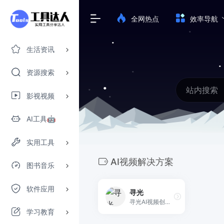
全网热点
效率导航
生活资讯
资源搜索
影视视频
AI工具🤖
实用工具
AI视频解决方案
图书音乐
软件应用
寻光
寻光AI视频创作平台，致力于打造由一流技术驱动，紧贴用户需求及应用场景的AI视觉化解决方案，提供3D特效、角色控制、精准编辑、多屏转换、画质增强等一站式视觉解决方案，赋能B端垂类行业及内容创作者，打造与各行业结合的AI视频创作工作流。针对不同行业和创作需求，提供定制化的解决方案，最大化释放每位从业者的想象力及创作潜能，让视频剪辑更加简单高效！
学习教育