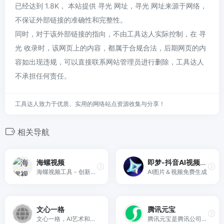
已经达到 1.8K， 本站提供 寻光 网址，寻光 网址来源于网络，
不保证外部链接的准确性和完整性。
同时，对于该外部链接的指向，不由工具达人实际控制，在 寻
光 收录时，该网页上的内容，都属于合规合法，后期网页的内
容如出现违规，可以直接联系网站管理员进行删除，工具达人
不承担任何责任。
工具达人致力于优质、实用的网络站点资源收集与分享！
相关导航
海螺视频
即梦-抖音AI视频绘画
海螺视频工具 - 创新的AI视频生成器和提示词工具，可以将您的想法转化为精美的AI视频。只需一段文字，即可借助尖端的AI技术，在短时间内创作出引人入胜的视觉作品。现在就用海螺视频释放您的创造力吧。
AI图片＆视频免费生成
文心一格
腾讯元宝
文心一格，AI艺术和创意辅助平台，依托飞桨、文心大模型的技术创新推出的“AI作画”产品，可轻松驾驭多种风格，人人皆可“一语成画”
腾讯元宝是腾讯公司推出的基于自研混元大模型的C端AI助手App，旨在帮助用户提高工作效率和生活便利性。