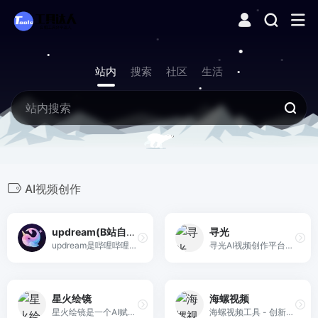
站内
搜索
社区
生活
AI视频创作
updream(B站自研)
寻光
updream是哔哩哔哩自研的AI视频创作产品，该产品面向B站广大UP主设计，主打轻量化、智能化创作体验，界面简洁易上手。
寻光AI视频创作平台，致力于打造由一流技术驱动，紧贴用户需求及应用场景的AI视觉化解决方案，提供3D特效、角色控制、精准编辑、多屏转换、画质增强等一站式视觉解决方案，赋能B端垂类行业及内容创作者，打造与各行业结合的AI视频创作工作流。针对不同行业和创作需求，提供定制化的解决方案，最大化释放每位从业者的想象力及创作潜能，让视频剪辑更加简单高效！
星火绘镜
海螺视频
星火绘镜是一个AI赋能的视频创作平台，提供从创意到视频的全流程创作支持，包括快捷素材生成和多种主题创作功能，如MV和故事创作。
海螺视频工具 - 创新的AI视频生成器和提示词工具，可以将您的想法转化为精美的AI视频。只需一段文字，即可借助尖端的AI技术，在短时间内创作出引人入胜的视觉作品。现在就用海螺视频释放您的创造力吧。