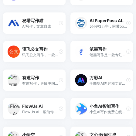
秘塔写作猫
AI PaperPass AI论文
AI写作，文章自成
5分钟3万字，附带ppt，开题报告，40篇真实参考文献，查重超过10%退费！
讯飞公文写作
笔墨写作
讯飞公文写作，一款依托于科大讯飞星火大模型技术的AI公文写作助手。讯飞公文提供免费海量素材库，支持公文一键生成、及校对、润色、改写、扩写、续写服务。帮助广大公文专撰稿人高效完成工作总结、心得体会、调研报告、通知公告、讲话稿、请示等各类公文材料的创作，免费使用，简单便捷高效。
笔墨写作是一款专注于各种文体写作的智能AI创作平台，提供全面的写作、校对、润色、资料库及模板服务。无论是公职人员、事业单位、国企人员、还是医院、学校等机构，笔墨公文都能帮助您高效完成述职报告、工作总结、心得体会、调研报告、年终总结等各类公文材料的创作。
有道写作
万彩AI
有道写作，更懂中国人的英文写作神器，智能修改, 实现完美英文写作
全能型AI内容和文案创作助手
FlowUs Ai
小鱼AI智能写作
FlowUs AI，帮助你写文章、论文、报告、甚至新闻稿等内容
小鱼AI写作免费在线智能AI写作平台，AI自动生成高质量原创内容。拥有超过2500个智能写作模板，支持AI写作、AI续写、关键词写文章、文章起标题。覆盖AI影视解说，AI知乎 ...
小悟空
文心·歌词生成