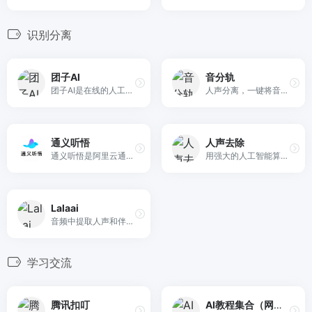
识别分离
团子AI
音分轨
团子AI是在线的人工智能工具箱，提供伴奏人声提取、任意乐器分离、无损升降掉等有趣且实用的功能。零门槛，快，简单，而且好。
人声分离，一键将音频分离成人声和伴奏
通义听悟
人声去除
通义听悟是阿里云通义家族新成员，是一款聚焦于音视频内容的工作学习AI助手。
用强大的人工智能算法将声音从音乐中分离出来
Lalaai
音频中提取人声和伴奏音乐神器
学习交流
腾讯扣叮
AI教程集合（网盘）