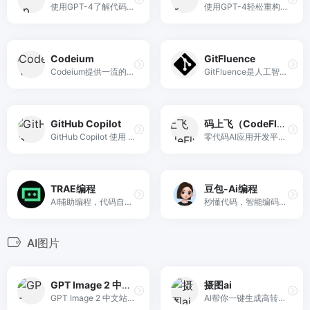
使用GPT-4了解代码库和语义代码搜索
使用GPT-4轻松重构、理解和编写代码。
Codeium
GitFluence
Codeium提供一流的人工智能代码完成和搜索——全部免费。它支持20多种语言，并与您最喜欢的IDE集成，速度快如闪电...
GitFluence是人工智能驱动的解决方案，可帮助您快速找到正确的命令。立即开始使用Git命令生成器，节省时间。
GitHub Copilot
码上飞（CodeFlying）
GitHub Copilot 使用 OpenAI Codex 直接从编辑器实时建议代码和整个函数。
零代码AI应用开发平台，用户只需一句话简单描述需求，AI能自动生成小程序、APP或H5网页应用，无需编写代码。
TRAE编程
豆包-Ai编程
AI辅助编程，代码自动修复。。。
秒懂代码，智能编码，项目精解
AI图片
GPT Image 2 中文站
摄图ai
GPT Image 2 中文站专注 OpenAI 新一代图像生成能力，一句中文指令直接出 4K 高清图：产品图、海报、写真、插画、电商素材全覆盖，支持参考图、尺寸选择与稳定加速。
AI帮你一键生成高转化商品详情页