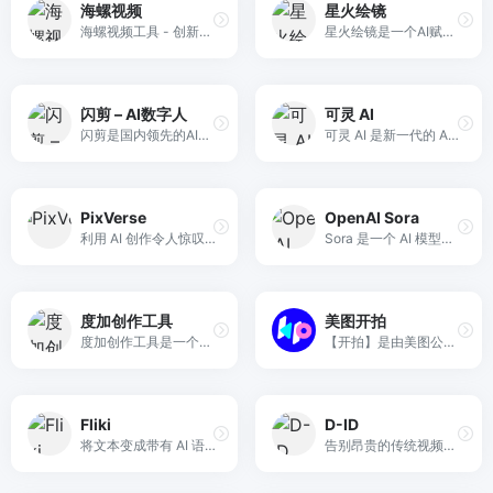
海螺视频
星火绘镜
海螺视频工具 - 创新的AI视频生成器和提示词工具，可以将您的想法转化为精美的AI视频。只需一段文字，即可借助尖端的AI技术，在短时间内创作出引人入胜的视觉作品。现在就用海螺视频释放您的创造力吧。
星火绘镜是一个AI赋能的视频创作平台，提供从创意到视频的全流程创作支持，包括快捷素材生成和多种主题创作功能，如MV和故事创作。
闪剪 – AI数字人
可灵​ AI​
闪剪是国内领先的AI数字人口播视频在线创作平台，同时拥有移动端APP版本，平台有丰富的数字人视频模板，你只需输入关键词，AI自动创作文案一键生成数字人视频，还可在线定制专属数字人形象及声音；内含200+国际化数字人模特、24+国家AI配音、AI文案创作、智能成片、照片数字人、直播快剪、视频订阅号等功能，让企业团队轻松实现矩阵营销引流，降本增效。
可灵 AI 是新一代的 AI 创意生产力平台，提供图片生成、视频生成和音效生成等多种功能，帮助用户快速实现创意。
PixVerse
OpenAI Sora
利用 AI 创作令人惊叹的视频，通过我们强大的视频创作平台将您的想法转化为令人惊叹的视觉效果
Sora 是一个 AI 模型，可以根据文本指令创建现实且富有想象力的场景。从文本创建视频
度加创作工具
美图开拍
度加创作工具是一个百度出品的、人人可用的AIGC创作平台。度加致力于通过AI能力降低内容生成门槛，提升创作效率，一站式聚合百度AIGC能力，引领跨时代的内容生产方式。度加的主要功能包括AI成片（图文成片/文字成片）、AI笔记（智能图文生成）、AI数字人等。自2022年3月百家号开放内测以来，一年时间共计超过45万+百度创作者使用AIGC技术能力，创作700万篇+作品，百度累计分发量超过200亿+。
【开拍】是由美图公司出品，一款帮助口播视频创作者从脚本灵感到高清画质拍摄、视频人像精修、后期智能剪辑全链路的影像生产力工具，十分钟制作高质量口播视频，高清高效。
Fliki
D-ID
将文本变成带有 AI 语音的视频
告别昂贵的传统视频创作!在几分钟内从纯文本创建视频!易于使用，价格低廉，可扩展。