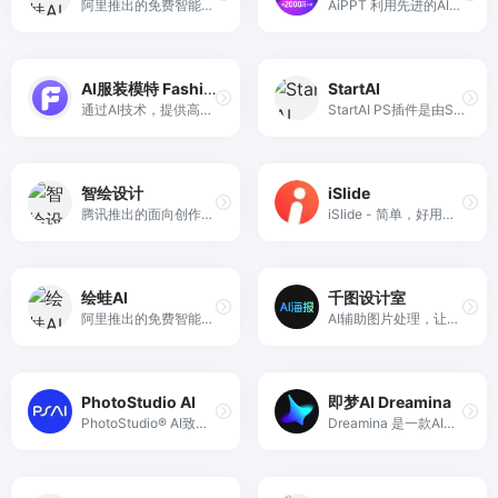
阿里推出的免费智能图片、视频创作平台，专注电商场景，支持高清商拍图生成与营销视频制作。
AiPPT 利用先进的AI技术,自动创建并优化PPT模版。AiPPT 的 AI 能为您生成适合的,高质量且独特的 PPT 模版。让你的演示更加专业和吸引人,做 PPT 就用 AiPPT
AI服装模特 Fashionlabs
StartAI
通过AI技术，提供高品质的AI服装模特，为用户展现服装的魅力，提升品牌形象和销售。
StartAI PS插件是由StartAI推出的一款专为设计师打造的基于Photoshop的AI工具，提供了一系列强大的AI功能，轻松提升设计效率，激发无限创意。
智绘设计
iSlide
腾讯推出的面向创作者以及企业的素材智能化设计生产平台
iSlide - 简单，好用的PPT插件！拥有30万+ 原创可商用PPT模板，PPT主题素材，PPT案例，PPT图表，PPT图示，PPT图标，PPT插图和800万+正版图片。提供38个设计辅助实用功能，一键解决PPT设计制做中的难题。
绘蛙AI
千图设计室
阿里推出的免费智能图片、视频创作平台，专注电商场景，支持高清商拍图生成与营销视频制作。
AI辅助图片处理，让设计效率提升30%，包含抠图/AI绘画/AI对话等50+工具，人人都是超级设计师
PhotoStudio AI
即梦AI Dreamina
PhotoStudio® AI致力于极低成本、极高效率满足商业拍摄需求。写实高颜值AI模特，海量AI商业场景，专业电商行业AI作图工具，无需下载，简单3步生成超高颜值的AI摄影大片，助力电商商家降本增效！
Dreamina 是一款AI创作产品，提供文字绘图、扩图、局部重绘、图片灵感功能