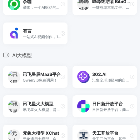
录咖
哔哔终结者 BibiGPT
录咖，一个AI驱动的音视频处理平台，提供免费的音视频解决方案。我们的服务包括AI视频对话、AI字幕、AI语音转文字、在线录屏、视频剪辑、存储和分享，旨在提高您的视频创作效率和便利性。
一键总结本地文件、YouTube、哔哩哔哩、会议、播客等音视频内容
有言
一站式AI视频创作，1200+免费3D数字人。
AI大模型
讯飞星辰MaaS平台
302.AI
Qwen3.6免费调用！
汇集全球顶级AI的自助平台
讯飞星火大模型
日日新开放平台
讯飞星火大模型，是由科大讯飞推出的新一代认知智能大模型，拥有跨领域的知识和语言理解能力，能够基于自然对话方式理解与执行任务，提供语言理解、知识问答、逻辑推理、数学题解答、代码理解与编写等多种能力。
日日新开放平台，商汤日日新开放平台
元象大模型 XChat
天工开放平台
元象通用大模型，自研高性能，从零训练，国内领先，可大幅降低开发门槛与推理成本，满足不同复杂度的多任务需求。
天工开放平台，基于自研千亿级大模型，广泛应用于各类自然语言理解或自然语言生成任务，助力各行业生成 AI 需求高效落地。