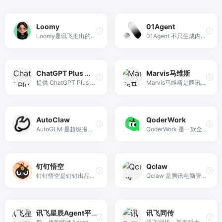
Loomy
01Agent
Loomy是讯飞推出的的桌面级AI智能助理，兼容Openclaw技能，安装即用，适用于自媒体运营、远程办公、日程管理、文件整理、电商运营等场景，让你工作更轻松。
01Agent 不只生成内容，更帮你完成交付。与 AI 协作完成文章、图文、海报、PPT、报告和详情页，从需求到创作、编辑、排版与导出，交付可继续修改的内容成稿。
ChatGPT Plus 开通
Marvis马维斯
提供 ChatGPT Plus 开通、升级、订阅、代充值服务，20 美元套餐开通仅需 148 元，支持支付宝。包含购买Plus服务、GPT充值网站使用方法。
Marvis马维斯是腾讯最新推出的操作系统层级AI助手——真正理解你的每一份文件，使用deepseek v4、混元hunyuan3/hy3等最新模型。支持本地文档与图片AI搜索，APK与EXE应用一句话调用，跨PC、手机、微信多端在线。自然语言控制电脑设置，支持本地大模型隐私模式（机器学习驱动），敏感文件不上云。安全又强大，是一款全能AI工具，做你的全端私人AI助手。
AutoClaw
QoderWork
AutoGLM 是超级报告助手，依托深度搜索与专业网站抓取快速获取高质量信息，自动生成结构化研究报告，并一键产出 PPT、网页等成果。同时支持 Agent 网页自动操作、视频总结与代码执行等能力，让调研到交付全流程更高效。
QoderWork 是一款全能型桌面 AI 智能体助理，支持通过自然语言指令自动处理本地文件、网页调研、生成文档及视觉素材，实现从需求描述到成品交付的全流程自动化。
钉钉悟空
Qclaw
钉钉悟空是钉钉出品的个人 AI 助理，通过手机钉钉远程驱动电脑执行操作，具备跨应用自主执行、自动搜信息、填表格、发社媒等真实执行能力。
Qclaw 是腾讯电脑管家出品的个人 AI 助手，支持通过微信远程操控电脑，实现自动整理资料、搜论文、改文档及 GitHub 自动开发等高效任务。
讯飞星辰Agent平台AstronClaw
讯飞同传