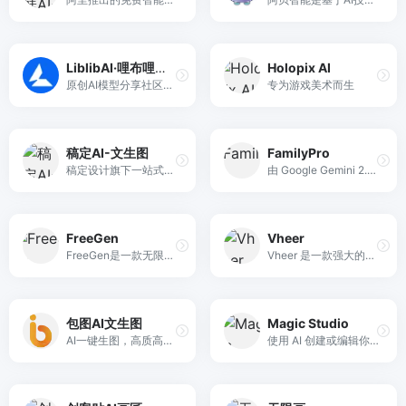
LiblibAI·哩布哩布AI
Holopix AI
原创AI模型分享社区，这里有最新、最热门的模型素材，10万+模型免费下载。欢迎每一位创作者加入，分享你的作品。与中国原创模型作者交流,共同探索AI绘画。
专为游戏美术而生
稿定AI-文生图
FamilyPro
稿定设计旗下一站式AI设计工具，AI文生图，图片转AI绘画
由 Google Gemini 2.5 驱动，是一款 AI 图像编辑器和生成器。上传图片，描述它，并在几秒钟内免费在线创作独特的视觉效果！
FreeGen
Vheer
FreeGen是一款无限免费文生图服务，旨在永久免费，高度定制化为有文生图需求的用户提供多一个选择。不受限、没token压力。
Vheer 是一款强大的在线 AI 图像生成平台，提供免费的动漫风格转换、专业头像生成和纹身设计等功能，无需注册即可无限使用。
包图AI文生图
Magic Studio
AI一键生图，高质高清，立即下载&gt;&gt;
使用 AI 创建或编辑你的图片