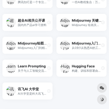
腾讯扣叮是一个专注于青少年编程教育的平台，提供免费的编程工具和丰富的课程资源，帮助孩子们轻松学习编程。
一些AI教程集合：万维钢，透透糖，李一舟等等，包括AI工具高效使用、进阶课、工具变现
超全Ai相关公开课
Midjourney 关键词
国内外产品ai学习资料
Midjourney 绘画关键词+配图 12000+
Midjourney绘图课程
Midjourney入门教程
Midjourney入门到精通 AI绘图作画教学课程
从0到1从熟悉AI的工具到熟练生成自己设计作品的AI绘画课
Learn Prompting
Hugging Face
关于与人工智能交流的免费开源课程
构建、训练和部署由机器学习中的参考开源支持的最先进模型。
讯飞AI 大学堂
AI大学堂是科大讯飞打造的AI在线学习平台，为各行业各领域的技术人才提供人工智能培训,人工智能学习,编程入门自学,计算机编程入门,Python数据分析等课程，旨在为AI领域开发者、爱好者提供专业的课程、资源及服务支持