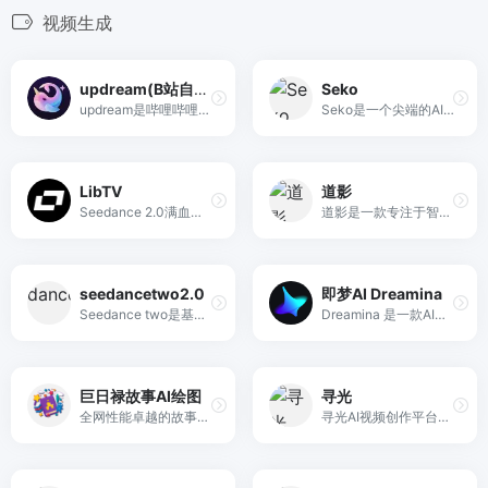
视频生成
updream(B站自研)
Seko
updream是哔哩哔哩自研的AI视频创作产品，该产品面向B站广大UP主设计，主打轻量化、智能化创作体验，界面简洁易上手。
Seko是一个尖端的AI视频生成平台。利用先进的人工智能将想法转化为令人惊叹的专业视频。加入全球数以千计的创作者行列。
LibTV
道影
Seedance 2.0满血不排队
道影是一款专注于智能体驱动的 AI 视频创作平台，通过先进的生成模型与 Agent 协作，帮助创作者轻松将创意转化为电影级高清视频。
seedancetwo2.0
即梦AI Dreamina
Seedance two是基于seedance2.0的中国大模型，支持图像、视频、音频、文本四种模态输入，表达方式更丰富，生成也更可控。
Dreamina 是一款AI创作产品，提供文字绘图、扩图、局部重绘、图片灵感功能
巨日禄故事AI绘图
寻光
全网性能卓越的故事AI绘画转视频神器，0基础小白也能轻松上手，快速实现从文案到视频的制作，故事、小说、漫画推文一站式生成。
寻光AI视频创作平台，致力于打造由一流技术驱动，紧贴用户需求及应用场景的AI视觉化解决方案，提供3D特效、角色控制、精准编辑、多屏转换、画质增强等一站式视觉解决方案，赋能B端垂类行业及内容创作者，打造与各行业结合的AI视频创作工作流。针对不同行业和创作需求，提供定制化的解决方案，最大化释放每位从业者的想象力及创作潜能，让视频剪辑更加简单高效！