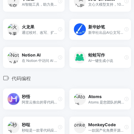
AI智能工具，助力美好生活。轻轻一键，唤醒专属于你的私人助理。智慧服务，美好生活。
文心大模型支持，10秒创作一首歌。
火龙果
新华妙笔
通过校对、改写、扩展等功能实现高质量内容的快速生产。
新华社出品AI公文写作平台
Notion AI
蛙蛙写作
在 Notion 中访问 AI 的无限力量。工作更快。写得更好。想得更大。
AI一键生成小说
代码编程
秒悟
Atoms
阿里云推出的零代码AI应用创作平台，无需编程基础，仅靠自然语言描述需求，即可依托多模型协同，分钟级生成含前后端、数据库的完整网页与应用，自动调配云端资源并一键部署上线，适配个人建站、活动页面、简易后台搭建等多元场景，大幅降低应用开发门槛。
Atoms 是您团队的网站和应用程序创建者。使用 Atoms AI 员工在几分钟内验证想法、构建产品并获取客户，无需任何代码。
秒哒
MonkeyCode
秒哒是一款零代码应用生成平台，无需编程经验，通过自然语言对话式和拖拽式搭建具有完整前后端的应用，一句话生成各类应用，支持生成网站、小程序、H5、小游戏、小工具、轻应用等，提供海量免费模版，24小时在线agent团队，0成本极速上线，无需运维，一人即团队，让每个人都具备程序员能力。
一款国产化免费开源的 AI conding 应用，支持私有化部署。