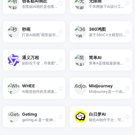
创客贴AI画匠
无限画
创客贴AI画匠是创客贴AI艺术创作平台，汇聚了多款AI创作辅助工具，迎接人机共创内容的新时代
千库网旗下AI设计工具，可一键生成高品质目标图像。
秒画
360鸿图
打造AI画图“模型超市”，心想画成
基于360CV大模型衍生出的生成图产品，旨在为用户生成不同风格的需求图片。360鸿图为大家提供了艺术创作的无限可能，只需输入文字描述，就能快速生成。
通义万相
简单AI
刻削生千变，丹青图“万相”。我是通义万相，一个不断进化的AI绘画创作模型
简单A是搜狐最新推出的智能图片生成平台和社区，是一个适合小白直接上手的AJ图片生成工具，提供文生图和图生图两种模式，上手简单，且生成质量较好。目前，用户可以通过简单Al每日免费生成 10 张图片。同时，该平台还提供用户作品分享社区、创作同款、提示词参考等功能。
WHEE
Midjourney
AI视觉创作的灵感激发器
Midjourney是一个由同名研究实验室开发的人工智能程式，可根据文本生成图像，于2022年7月12日进入公开测试阶段，使用者可透过Discord的机器人指令进行操作。
Getimg
白日梦AI
getimg.ai 是一套神奇的人工智能工具。按比例生成原始图像，修改照片，将图片扩展到原始边界之外，或创建自定义AI模型。
领先AI创作平台，可生成最长50分钟的视频。人物一致性强，支持最新的Nano Banana。