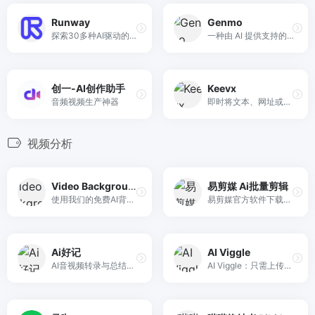
Runway
Genmo
探索30多种AI驱动的创意工具，以前所未有的方式构思、生成和编辑内容。
一种由 AI 提供支持的从文本或图像制作视频的免费方式
创一-AI创作助手
Keevx
音频视频生产神器
即时将文本、网址或图片转换为AI视频。210+虚拟形象，支持170+语言与唇动同步。适合各类企业与创作者。开始免费试用！
视频分析
Video Background Remover
易剪媒 Ai批量剪辑
使用我们的免费AI背景删除剂删除视频背景。没有水印。在线，轻松，并与Capcut，Canva，Adobe Express等一起使用。
易剪媒官方软件下载，聚合式Ai剪辑工具，支持视频翻译、万能资源嗅探、视频综合处理、二创去重、提文案加字幕、多模式合成、分镜混剪等。
Ai好记
AI Viggle
AI音视频转录与总结，内容学习效率 x10！视频/音频图文转录、翻译、总结，思维导图大纲，讲座、播客、访谈、会议转录和总结
AI Viggle：只需上传角色照片、动作视频或输入文字提示，即可使用 AI Viggle 创建完全可控的视频。