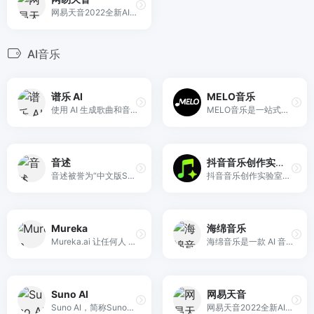
网易天音2022全新AI创作平台正式上线，海量风格限时限免；一键渲染，点亮你的音乐天赋！
AI音乐
谱乐 AI
MELO音乐
使用 AI 生成歌曲和音乐视频 — 免费启动，免费用于商业用途。将文本、图像或您的声音转化为原创音乐和可共享的音乐视频。
MELO音乐是一站式AI视频与音乐制作助手，对标suno, udio的高品质体验。提供伴奏生成、原创写词、无损导出、哼唱识曲、混音变声等全套音频与短视频编辑工具。无论是流行Kpop、电音说唱、民谣古风、摇滚儿歌还是商用轻音乐，MELO为你免费谱曲，轻松做同款！
音述
抖音音乐创作实验室
音述被誉为“中文版Suno”，是全球地标级AI音乐创作平台。独家黑科技引擎，3秒生成录音棚级无损音质歌曲。完全无需乐理，输入歌词一键成曲，支持流行、古风、电音等全风格覆盖。包含无损Stem分轨、人声替换、歌词生成等专业功能。永久免费试用，立即打造你的百万爆款单曲！
抖音音乐创作实验室是抖音官方推出的AI音乐生产力工具，支持智能作词作曲、专业音频编辑及视频自动生成，助力零基础用户一站式完成音乐创作与发布。
Mureka
海绵音乐
Mureka.ai 让任何人 10 秒内获得高质量、可商用的原创歌曲，支持多风格、多语言及开放 API。
海绵音乐是一款 AI 音乐创作产品，输入一句话灵感或者歌词，即可快速生成音乐，最大限度拉近每个人同音乐创作的距离。同时，海绵音乐提供了丰富的自定义功能，让每个人都可以一键创作属于自己的 AI 音乐。在这个过程中，偶遇惊喜，发现更多可能，为你打造耳目一新的音乐创作体验
Suno AI
网易天音
Suno AI，简称Suno，是一款生成式人工智能音乐创作程序，旨在产生人声与乐器相结合的逼真歌曲。
网易天音2022全新AI创作平台正式上线，海量风格限时限免；一键渲染，点亮你的音乐天赋！