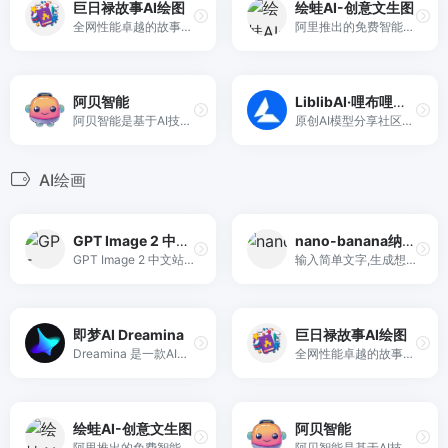
巨日禄故事AI绘图
绘蛙AI-创意文生图
全网性能卓越的故事AI绘画转视频神器，0基础小白也能轻松上手，快速实现从文案到视频的制作，故事、小说、漫画推文一站式生成。
阿里推出的免费智能图片、视频创作平台，专注电商场景，支持高清商拍图生成与营销视频制作。
阿贝智能
LiblibAI·哩布哩布AI
阿贝智能是基于AI技术辅助创作儿童绘本、睡前故事和有声书的平台，助你创意实现、梦想成真。
原创AI模型分享社区，这里有最新、最热门的模型素材，10万+模型免费下载。欢迎每一位创作者加入，分享你的作品。与中国原创模型作者交流,共同探索AI绘画。
AI绘画
GPT Image 2 中文站
nano-banana纳米香蕉中文站
GPT Image 2 中文站专注 OpenAI 新一代图像生成能力，一句中文指令直接出 4K 高清图：产品图、海报、写真、插画、电商素材全覆盖，支持参考图、尺寸选择与稳定加速。
输入简单文字,生成想要的图片，纳米香蕉中文站基于 Google 模型的 AI 图片生成网站，支持文字生图、图生图。官网价格限时3折活动
即梦AI Dreamina
巨日禄故事AI绘图
Dreamina 是一款AI创作产品，提供文字绘图、扩图、局部重绘、图片灵感功能
全网性能卓越的故事AI绘画转视频神器，0基础小白也能轻松上手，快速实现从文案到视频的制作，故事、小说、漫画推文一站式生成。
绘蛙AI-创意文生图
阿贝智能
阿里推出的免费智能图片、视频创作平台，专注电商场景，支持高清商拍图生成与营销视频制作。
阿贝智能是基于AI技术辅助创作儿童绘本、睡前故事和有声书的平台，助你创意实现、梦想成真。