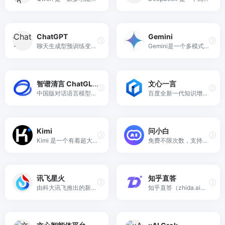
ChatGPT
Gemini
聊天生成型预训练变换模型简称ChatGPT，是由OpenAI开发的一个人工智能聊天机器人程序，于2022年11月推出。
Gemini是一个多模式语言模型的系列，由谷歌DeepMind开发，是LaMDA的后继，属于PaLM2系列的新一代。Gemini包含Gemini Ultra、Gemini Pro和Gemini Nano，于2023年12月6日面世，被定位为与OpenAI的GPT-4抗衡的产品系列。
智谱清言 ChatGLM
文心一言
中国版对话语言模型，与GLM大模型进行对话。
百度全新一代知识增强大语言模型，文心大模型家族的新成员，能够与人对话互动，回答问题，协助创作，高效便捷地帮助人们获取信息、知识和灵感。
Kimi
问小白
Kimi 是一个有着超大“内存”的智能助手，可以一口气读完二十万字的小说，还会上网冲浪，快来跟他聊聊吧 | Kimi.ai - Moonshot AI 出品的智能助手
免费不限次数，支持深度思考和联网搜索。帮你写作、创作、分析和规划，各种任务随时交给我！
讯飞星火
知乎直答
由科大讯飞推出的新一代认知智能大模型，拥有跨领域的知识和语言理解能力，能够基于自然对话方式理解与执行任务，提供语言理解、知识问答、逻辑推理、数学题解答、代码理解与编写等多种能力。
知乎直答（zhida.ai）是知乎推出的一款使用AI 大模型等先进技术的产品，以知乎社区的优质内容为核心，多种数据源为辅助，为人们提供一种全新的获取可靠信息的途径。