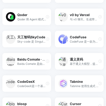
Qoder
v0 by Vercel
Qoder 用 Agent 模式理解整个仓库，自然语言一键发起 Quest 即可自动完成依赖升级、重构、文档生成并提交 PR，预览期完全免费。
与 v0 聊天。生成带有简单文本提示的 UI。复制、粘贴、发送。
天工智码SkyCode
CodeFuse
Sky-code 是 SingularityAI 研发的一款AI代码生成工具，支持各种主流编程语言，助力开发人员更快更好的编码。
CodeFuse 是一款为国内开发者提供智能研发服务的产品，该产品是基于蚂蚁集团自研的基础大模型进行微调的代码大模型。CodeFuse 具备代码补全、添加注释、解释代码、生成单测，以及代码优化功能，以帮助开发者更快、更轻松地编写代码。
Baidu Comate · Coding mate
通义灵码
Baidu Comate 是由百度研发的智能编码助手。基于文心大模型，结合百度积累多年的编程现场大数据和外部优秀开源数据，为你生成更符合实际研发场景的优质代码。提升你的编码效率，释放“十倍”软件生产力。
基于通义大模型，提供代码智能生成、研发智能问答能力
CodeGeeX
Tabnine
CodeGeeX是一个基于AI大模型的编程辅助工具，可以实现自动代码生成、代码翻译、自动编写注释等功能，支持20多种编程语言。CodeGeeX is an AI-based coding assistant, which can suggest code in the current or following lines. It is powered by a large-scale multilingual code generation model with 13 billion parameters, pretrained on a large code corpus of more than 20 programming languages.
Tabnine 使用生成式 AI 技术根据上下文和语法预测和建议您的下一行代码。整行代码补全、全功能代码补全、编码的自然语言
bloop
Cursor