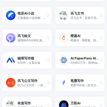
笔灵AI小说
讯飞文书
汇集爆款小说拆解、小说大纲一键生成、200+小说生成器、总结网文大神写作公式、精选小说资料库。
讯飞文书，是基于讯飞星火大模型进行文书数据定制训练，面向文书写作群体推出的一款AI材料写作平台。
讯飞绘文
橙篇AI
通用稿件5分钟生成，深度稿件编辑效率翻番。一站式高效运营，全流程智能优化。
橙篇AI - 用橙篇，就成了
秘塔写作猫
AI PaperPass AI论文
AI写作，文章自成
5分钟3万字，附带ppt，开题报告，40篇真实参考文献，查重超过10%退费！
讯飞公文写作
笔墨写作
讯飞公文写作，一款依托于科大讯飞星火大模型技术的AI公文写作助手。讯飞公文提供免费海量素材库，支持公文一键生成、及校对、润色、改写、扩写、续写服务。帮助广大公文专撰稿人高效完成工作总结、心得体会、调研报告、通知公告、讲话稿、请示等各类公文材料的创作，免费使用，简单便捷高效。
笔墨写作是一款专注于各种文体写作的智能AI创作平台，提供全面的写作、校对、润色、资料库及模板服务。无论是公职人员、事业单位、国企人员、还是医院、学校等机构，笔墨公文都能帮助您高效完成述职报告、工作总结、心得体会、调研报告、年终总结等各类公文材料的创作。
有道写作
万彩AI