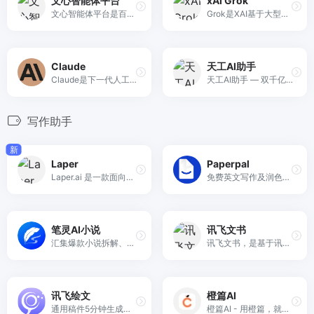
文心智能体平台
xAI Grok
文心智能体平台是百度推出的基于文心大模型的智能体（Agent）平台，支持广大开发者根据自身行业领域、应用场景，选取不同类型的开发方式，打造大模型时代的产品能力。开发者可以通过prompt编排的方式低成本开发智能体（Agent），同时文心智能体平台还将为智能体（Agent）开发者提供相应的流量分发路径，完成商业闭环。
Grok是XAI基于大型语言模型开发的生成式人工智能聊天机器人，类似于ChatGPT。它能够实时回答用户的问题，并利用X社交媒体平台的数据进行回应。
Claude
天工AI助手
Claude是下一代人工智能助手，基于 Anthropic 对训练有用、诚实且无害的人工智能系统的研究。
天工AI助手 — 双千亿级大语言模型
写作助手
新
Laper
Paperpal
Laper.ai 是一款面向影视剧本创作与协作的 AI 平台，通过人工智能辅助编剧从创意构思到结构化剧本输出，提供剧情管理、场景划分等工具，同时支持多人实时协同编辑与团队协作，帮助影视创作者和制作团队提升创作效率并优化创作流程。
免费英文写作及润色AI工具，兼备翻译及投稿检查等强大功能，大幅节省写作时长
笔灵AI小说
讯飞文书
汇集爆款小说拆解、小说大纲一键生成、200+小说生成器、总结网文大神写作公式、精选小说资料库。
讯飞文书，是基于讯飞星火大模型进行文书数据定制训练，面向文书写作群体推出的一款AI材料写作平台。
讯飞绘文
橙篇AI
通用稿件5分钟生成，深度稿件编辑效率翻番。一站式高效运营，全流程智能优化。
橙篇AI - 用橙篇，就成了