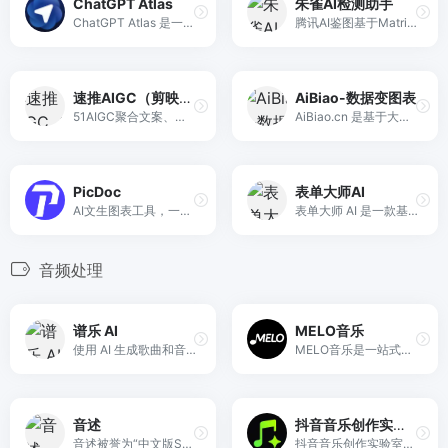
ChatGPT Atlas
朱雀AI检测助手
ChatGPT Atlas 是一款革命性的智能助手，它可以在您浏览网页时提供即时答案、更智能的建议和任务帮助。用户可以控制隐私设置，确保个人信息的安全。
腾讯AI鉴图基于Matrix实验室算法，一键识别图片是否被AI生成、PS合成，无需注册，免费在线使用。
速推AIGC（剪映小助手）
AiBiao-数据变图表
51AIGC聚合文案、绘画、视频、代码等AI创作引擎，中文提示即可一键生成高质量内容，注册送额度，免费使用。
AiBiao.cn 是基于大模型技术的图表处理工具，支持处理多种图表格式，包括 Excel、CSV 等，一句话解决多种图表处理任务，包括数据清洗、数据分析、数据可视化等。
PicDoc
表单大师AI
AI文生图表工具，一键生成思维导图/结构图/PPT图例/柱状图
表单大师 AI 是一款基于自然语言处理技术的智能在线表单创建工具，致力于帮助用户快速、高效地生成各类专业表单。
音频处理
谱乐 AI
MELO音乐
使用 AI 生成歌曲和音乐视频 — 免费启动，免费用于商业用途。将文本、图像或您的声音转化为原创音乐和可共享的音乐视频。
MELO音乐是一站式AI视频与音乐制作助手，对标suno, udio的高品质体验。提供伴奏生成、原创写词、无损导出、哼唱识曲、混音变声等全套音频与短视频编辑工具。无论是流行Kpop、电音说唱、民谣古风、摇滚儿歌还是商用轻音乐，MELO为你免费谱曲，轻松做同款！
音述
抖音音乐创作实验室
音述被誉为“中文版Suno”，是全球地标级AI音乐创作平台。独家黑科技引擎，3秒生成录音棚级无损音质歌曲。完全无需乐理，输入歌词一键成曲，支持流行、古风、电音等全风格覆盖。包含无损Stem分轨、人声替换、歌词生成等专业功能。永久免费试用，立即打造你的百万爆款单曲！
抖音音乐创作实验室是抖音官方推出的AI音乐生产力工具，支持智能作词作曲、专业音频编辑及视频自动生成，助力零基础用户一站式完成音乐创作与发布。