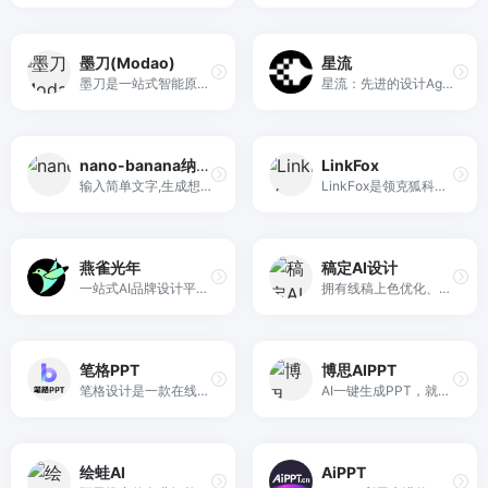
墨刀(Modao)
星流
墨刀是一站式智能原型设计与产研协作平台，从原型工具升级为覆盖“想法-设计-协作-交付”的产品研发中枢。集成AI原型生成、AIPPT、白板、流程图、思维导图与UI设计能力，支持Axure/Sketch/Figma文件导入，帮助产品、设计、研发团队在云端高效协作，注册即可免费试用。
星流：先进的设计Agent，将独特创意转化为非凡杰作。从灵感板到品牌视觉，从海报插画到产品设计，星流赋能设计师打破边界，让每一个创意精准落地。
nano-banana纳米香蕉中文站
LinkFox
输入简单文字,生成想要的图片，纳米香蕉中文站基于 Google 模型的 AI 图片生成网站，支持文字生图、图生图。官网价格限时3折活动
LinkFox是领克狐科技专为跨境电商提供的AI工具，为跨境卖家提供AI模特/商品图模特/AI穿衣以及各种做图/场景图/商品视频等AI工具服务，为中国百万跨境卖家降本增效。
燕雀光年
稿定AI设计
一站式AI品牌设计平台，支持AI Logo设计、品牌VI设计、高端样机设计、AI营销设计等众多种功能。
拥有线稿上色优化、图片重绘、人物姿势检测、涂鸦完善等功能。AI绘图 AI图像处理 AI文生图
笔格PPT
博思AIPPT
笔格设计是一款在线图片编辑器网站，提供海量正版图片、海报图片、公众号配图、图片模板设计素材，大量图片素材均可免费在线图片制作设计，正版配图设计素材，商用无忧。
AI一键生成PPT，就用博思AIPPT！
绘蛙AI
AiPPT