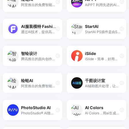
阿里推出的免费智能图片、视频创作平台，专注电商场景，支持高清商拍图生成与营销视频制作。
AiPPT 利用先进的AI技术,自动创建并优化PPT模版。AiPPT 的 AI 能为您生成适合的,高质量且独特的 PPT 模版。让你的演示更加专业和吸引人,做 PPT 就用 AiPPT
AI服装模特 Fashionlabs
StartAI
通过AI技术，提供高品质的AI服装模特，为用户展现服装的魅力，提升品牌形象和销售。
StartAI PS插件是由StartAI推出的一款专为设计师打造的基于Photoshop的AI工具，提供了一系列强大的AI功能，轻松提升设计效率，激发无限创意。
智绘设计
iSlide
腾讯推出的面向创作者以及企业的素材智能化设计生产平台
iSlide - 简单，好用的PPT插件！拥有30万+ 原创可商用PPT模板，PPT主题素材，PPT案例，PPT图表，PPT图示，PPT图标，PPT插图和800万+正版图片。提供38个设计辅助实用功能，一键解决PPT设计制做中的难题。
绘蛙AI
千图设计室
阿里推出的免费智能图片、视频创作平台，专注电商场景，支持高清商拍图生成与营销视频制作。
AI辅助图片处理，让设计效率提升30%，包含抠图/AI绘画/AI对话等50+工具，人人都是超级设计师
PhotoStudio AI
AI Colors
PhotoStudio® AI致力于极低成本、极高效率满足商业拍摄需求。写实高颜值AI模特，海量AI商业场景，专业电商行业AI作图工具，无需下载，简单3步生成超高颜值的AI摄影大片，助力电商商家降本增效！
AI Colors，用ai生成配色方案。