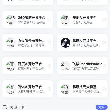
360智脑开放平台
美图AI开放平台
360智脑API开放平台
美图AI开放平台
有道智云AI开放平台
腾讯AI开放平台
有道智云提供神经网络翻译、文字识别OCR服务以及行业解决方案，具备在线/离线翻译、在线OCR识别功能。
腾讯AI开放平台汇聚顶尖技术，专业人才和行业资源，依托腾讯AI Lab、腾讯云、优图实验室及合作伙伴强大的AI技术能力，升级锻造创业项目。通过腾讯品牌、创投和流量广告等资源，为AI技术及产品找到更多的应用场景，实现产品从打造到引爆的全过程。
百度AI开放平台
飞桨PaddlePaddle
百度AI开放平台提供全球领先的语音、图像、NLP等多项人工智能技术，开放对话式人工智能系统、智能驾驶系统两大行业生态，共享AI领域最新的应用场景和解决方案，帮您提升竞争力，开创未来。
飞桨致力于让深度学习技术的创新与应用更简单。具有以下特点：同时支持动态图和静态图，兼顾灵活性和效率；精选应用效果最佳算法模型并提供官方支持；真正源于产业实践，提供业界最强的超大规模并行深度学习能力；推理引擎一体化设计，提供训练到多端推理的无缝对接；唯一提供系统化技术服务与支持的深度学习平台
智谱AI开放平台
腾讯混元大模型
大模型开放平台-新一代国产自主通用AI开放平台，以最前沿人工智能技术-“智谱”超大规模预训练模型为核心技术，致力于将产品技术与行业场景双轮驱动的中国最先进的认知智能技术和千行百业应用相结合，构建更高精度、高效率、通用化的AI开发新模式，实现智谱大模型的产业化，将AI的好处带给每个人。
腾讯混元大模型是由腾讯研发的大语言模型，具备跨领域知识和自然语言理解能力，实现基于人机自然语言对话的方式，理解用户指令并执行任务，帮助用户实现人获取信息，知识和灵感。
效率工具
更多+