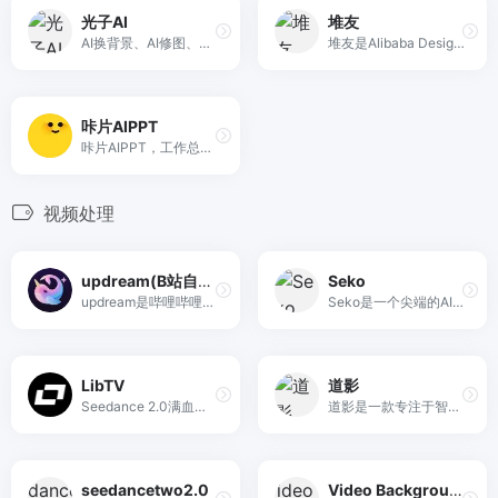
光子AI
堆友
AI换背景、AI修图、AI换色
堆友是Alibaba Design打造的设计师全成长周期服务平台，围绕品质、效率、技能、成就、收入五大用户价值布局平台能力，全力服务设计师，旨在成为设计师的好朋友。堆友历经大厂设计师团队多轮打磨雕刻，集海量高品质3D素材、实时在线渲染、多元场景功能应用、轻便好学易上手等多重优势于一身的设计神器，更自带免费可商用属性，为专业设计师、运营工友、学生小白、社交达人提供了一个零成本的在线设计站点和资源库。
咔片AIPPT
咔片AIPPT，工作总结/教学课件/商业提案3分钟搞定！10万+场景模板一键替换，AI自动排版+多格式导出，支持在线编辑，基础功能永久免费使用！
视频处理
updream(B站自研)
Seko
updream是哔哩哔哩自研的AI视频创作产品，该产品面向B站广大UP主设计，主打轻量化、智能化创作体验，界面简洁易上手。
Seko是一个尖端的AI视频生成平台。利用先进的人工智能将想法转化为令人惊叹的专业视频。加入全球数以千计的创作者行列。
LibTV
道影
Seedance 2.0满血不排队
道影是一款专注于智能体驱动的 AI 视频创作平台，通过先进的生成模型与 Agent 协作，帮助创作者轻松将创意转化为电影级高清视频。
seedancetwo2.0
Video Background Remover