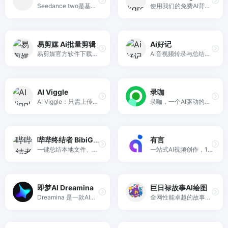
Seedance two是基于seedance2.0的中国大模型，支持图像、视频、音频、文本四种模态输入，表达方式更丰富，生成也更可控。
使用我们的免费AI背景删除剂删除视频背景。没有水印。在线，轻松，并与Capcut，Canva，Adobe Express等一起使用。
易剪媒 Ai批量剪辑
Ai好记
易剪媒官方软件下载，聚合式Ai剪辑工具，支持视频翻译、万能资源嗅探、视频综合处理、二创去重、提文案加字幕、多模式合成、分镜混剪等。
AI音视频转录与总结，内容学习效率 x10！视频/音频图文转录、翻译、总结，思维导图大纲，讲座、播客、访谈、会议转录和总结
AI Viggle
录咖
AI Viggle：只需上传角色照片、动作视频或输入文字提示，即可使用 AI Viggle 创建完全可控的视频。
录咖，一个AI驱动的音视频处理平台，提供免费的音视频解决方案。我们的服务包括AI视频对话、AI字幕、AI语音转文字、在线录屏、视频剪辑、存储和分享，旨在提高您的视频创作效率和便利性。
哔哔终结者 BibiGPT
有言
一键总结本地文件、YouTube、哔哩哔哩、会议、播客等音视频内容
一站式AI视频创作，1200+免费3D数字人。
即梦AI Dreamina
巨日禄故事AI绘图
Dreamina 是一款AI创作产品，提供文字绘图、扩图、局部重绘、图片灵感功能
全网性能卓越的故事AI绘画转视频神器，0基础小白也能轻松上手，快速实现从文案到视频的制作，故事、小说、漫画推文一站式生成。