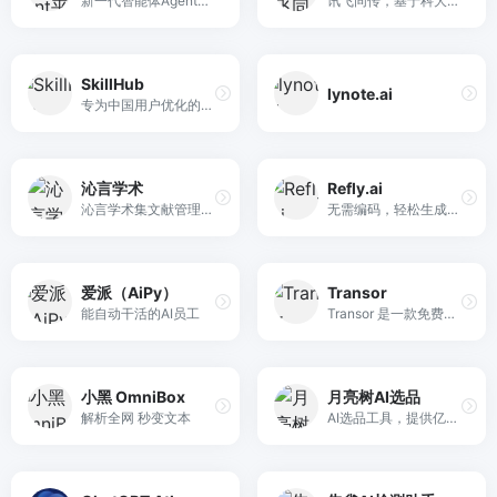
新一代智能体Agent开发平台，支持通过提示词Prompt、工作流Workflow灵活创建专业智能体。平台已整合丰富的模型、插件、MCP Server，支持一站式效果测评，助力开发者快速搭建生产级智能体。创建后可发布到讯飞星火App、微信公众号，或发布成API、MCP Server。
讯飞同传，基于科大讯飞的智能语音和语言技术，提供多场景多语种实时转写翻译、同声传译、直播字幕上屏和会议记录分享等一体化同传服务。
SkillHub
lynote.ai
专为中国用户优化的Skills社区，SkillHub 精选 Top 50 高质量 AI Skills，经过安全审核与多维度评估，助你发现最实用的 AI 技能。
沁言学术
Refly.ai
沁言学术集文献管理、PDF高亮批注、AI摘要翻译、自动生成1万+格式参考文献于一体，助力高效科研写作。
无需编码，轻松生成可复用、可变现的AI自动化工作流
爱派（AiPy）
Transor
能自动干活的AI员工
Transor 是一款免费的人工智能翻译器，可帮助您实时翻译网站、YouTube 和 Netflix 字幕、PDF 文档和图像。适用于 Web、Chrome 扩展程序、Android、iOS、Windows 和 Mac。一键打破语言障碍。
小黑 OmniBox
月亮树AI选品
解析全网 秒变文本
AI选品工具，提供亿级实时商品大数据