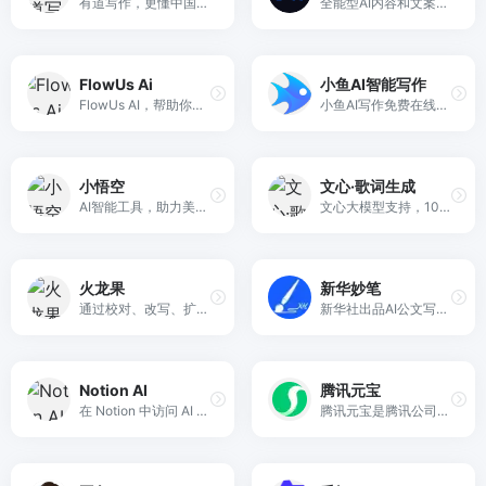
有道写作，更懂中国人的英文写作神器，智能修改, 实现完美英文写作
全能型AI内容和文案创作助手
FlowUs Ai
小鱼AI智能写作
FlowUs AI，帮助你写文章、论文、报告、甚至新闻稿等内容
小鱼AI写作免费在线智能AI写作平台，AI自动生成高质量原创内容。拥有超过2500个智能写作模板，支持AI写作、AI续写、关键词写文章、文章起标题。覆盖AI影视解说，AI知乎 ...
小悟空
文心·歌词生成
AI智能工具，助力美好生活。轻轻一键，唤醒专属于你的私人助理。智慧服务，美好生活。
文心大模型支持，10秒创作一首歌。
火龙果
新华妙笔
通过校对、改写、扩展等功能实现高质量内容的快速生产。
新华社出品AI公文写作平台
Notion AI
腾讯元宝
在 Notion 中访问 AI 的无限力量。工作更快。写得更好。想得更大。
腾讯元宝是腾讯公司推出的基于自研混元大模型的C端AI助手App，旨在帮助用户提高工作效率和生活便利性。