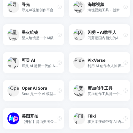
寻光
海螺视频
寻光AI视频创作平台，致力于打造由一流技术驱动，紧贴用户需求及应用场景的AI视觉化解决方案，提供3D特效、角色控制、精准编辑、多屏转换、画质增强等一站式视觉解决方案，赋能B端垂类行业及内容创作者，打造与各行业结合的AI视频创作工作流。针对不同行业和创作需求，提供定制化的解决方案，最大化释放每位从业者的想象力及创作潜能，让视频剪辑更加简单高效！
海螺视频工具 - 创新的AI视频生成器和提示词工具，可以将您的想法转化为精美的AI视频。只需一段文字，即可借助尖端的AI技术，在短时间内创作出引人入胜的视觉作品。现在就用海螺视频释放您的创造力吧。
星火绘镜
闪剪 – AI数字人
星火绘镜是一个AI赋能的视频创作平台，提供从创意到视频的全流程创作支持，包括快捷素材生成和多种主题创作功能，如MV和故事创作。
闪剪是国内领先的AI数字人口播视频在线创作平台，同时拥有移动端APP版本，平台有丰富的数字人视频模板，你只需输入关键词，AI自动创作文案一键生成数字人视频，还可在线定制专属数字人形象及声音；内含200+国际化数字人模特、24+国家AI配音、AI文案创作、智能成片、照片数字人、直播快剪、视频订阅号等功能，让企业团队轻松实现矩阵营销引流，降本增效。
可灵​ AI​
PixVerse
可灵 AI 是新一代的 AI 创意生产力平台，提供图片生成、视频生成和音效生成等多种功能，帮助用户快速实现创意。
利用 AI 创作令人惊叹的视频，通过我们强大的视频创作平台将您的想法转化为令人惊叹的视觉效果
OpenAI Sora
度加创作工具
Sora 是一个 AI 模型，可以根据文本指令创建现实且富有想象力的场景。从文本创建视频
度加创作工具是一个百度出品的、人人可用的AIGC创作平台。度加致力于通过AI能力降低内容生成门槛，提升创作效率，一站式聚合百度AIGC能力，引领跨时代的内容生产方式。度加的主要功能包括AI成片（图文成片/文字成片）、AI笔记（智能图文生成）、AI数字人等。自2022年3月百家号开放内测以来，一年时间共计超过45万+百度创作者使用AIGC技术能力，创作700万篇+作品，百度累计分发量超过200亿+。
美图开拍
Fliki
【开拍】是由美图公司出品，一款帮助口播视频创作者从脚本灵感到高清画质拍摄、视频人像精修、后期智能剪辑全链路的影像生产力工具，十分钟制作高质量口播视频，高清高效。
将文本变成带有 AI 语音的视频