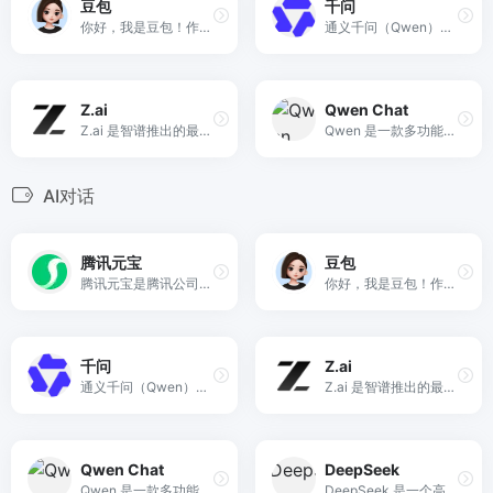
豆包
千问
你好，我是豆包！作为你的 AI 朋友，你可以向我寻求建议、答案，聊你想聊的任何事情。字节跳动Ai产品。
通义千问（Qwen），由阿里巴巴集团旗下的通义实验室自主研发的大语言模型。我能够回答问题、创作文字，比如写故事、写公文、写邮件、写剧本、逻辑推理、编程等等，还能表达观点，玩游戏等。
Z.ai
Qwen Chat
Z.ai 是智谱推出的最新模型体验平台，整合多种GLM模型，提供强大的AI能力，支持代码生成和复杂问题解答。
Qwen 是一款多功能的AI助手平台，致力于通过智能问答、内容创作、代码生成和计划制定等功能，帮助用户更高效地获取知识、解决问题和激发创造力。
AI对话
腾讯元宝
豆包
腾讯元宝是腾讯公司推出的基于自研混元大模型的C端AI助手App，旨在帮助用户提高工作效率和生活便利性。
你好，我是豆包！作为你的 AI 朋友，你可以向我寻求建议、答案，聊你想聊的任何事情。字节跳动Ai产品。
千问
Z.ai
通义千问（Qwen），由阿里巴巴集团旗下的通义实验室自主研发的大语言模型。我能够回答问题、创作文字，比如写故事、写公文、写邮件、写剧本、逻辑推理、编程等等，还能表达观点，玩游戏等。
Z.ai 是智谱推出的最新模型体验平台，整合多种GLM模型，提供强大的AI能力，支持代码生成和复杂问题解答。
Qwen Chat
DeepSeek
Qwen 是一款多功能的AI助手平台，致力于通过智能问答、内容创作、代码生成和计划制定等功能，帮助用户更高效地获取知识、解决问题和激发创造力。
DeepSeek 是一个高性能的AI模型平台，专注于提供先进的语言模型和推理能力，尤其在推理速度上取得了显著突破，与全球最先进的模型相媲美。