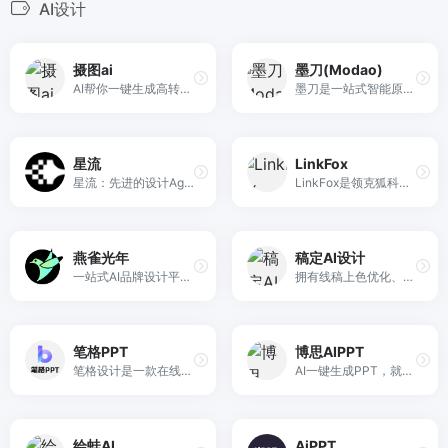
AI设计
摄图ai
墨刀(Modao)
AI帮你一键生成高转化商品详情页
墨刀是一站式智能原型设计与产研协作平台，从原型工具升级为覆盖“想法-设计-协作-交付”的产品研发中枢。集成AI原型生成、AIPPT、白板、流程图、思维导图与UI设计能力，支持Axure/Sketch/Figma文件导入，帮助产品、设计、研发团队在云端高效协作，注册即可免费试用。
星流
LinkFox
星流：先进的设计Agent，将独特创意转化为非凡杰作。从灵感板到品牌视觉，从海报插画到产品设计，星流赋能设计师打破边界，让每一个创意精准落地。
LinkFox是领克狐科技专为跨境电商提供的AI工具，为跨境卖家提供AI模特/商品图模特/AI穿衣以及各种做图/场景图/商品视频等AI工具服务，为中国百万跨境卖家降本增效。
燕雀光年
稿定AI设计
一站式AI品牌设计平台，支持AI Logo设计、品牌VI设计、高端样机设计、AI营销设计等众多种功能。
拥有线稿上色优化、图片重绘、人物姿势检测、涂鸦完善等功能。AI绘图 AI图像处理 AI文生图
笔格PPT
博思AIPPT
笔格设计是一款在线图片编辑器网站，提供海量正版图片、海报图片、公众号配图、图片模板设计素材，大量图片素材均可免费在线图片制作设计，正版配图设计素材，商用无忧。
AI一键生成PPT，就用博思AIPPT！
绘蛙AI
AiPPT