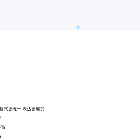
 格式更统一 表达更连贯
求
丰富
洁