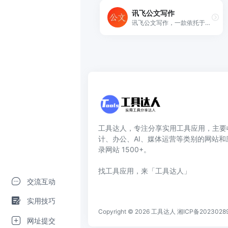
讯飞公文写作
讯飞公文写作，一款依托于科大讯飞星火大模型技术的AI公文写作助手。讯飞公文提供免费海量素材库，支持公文一键生成、及校对、润色、改写、扩写、续写服务。帮助广大公文专撰稿人高效完成工作总结、心得体会、调研报告、通知公告、讲话稿、请示等各类公文材料的创作，免费使用，简单便捷高效。
工具达人，专注分享实用工具应用，主要
计、办公、AI、媒体运营等类别的网站
录网站 1500+。
找工具应用，来「工具达人」
交流互动
实用技巧
Copyright © 2026
工具达人
湘ICP备2023028
网址提交