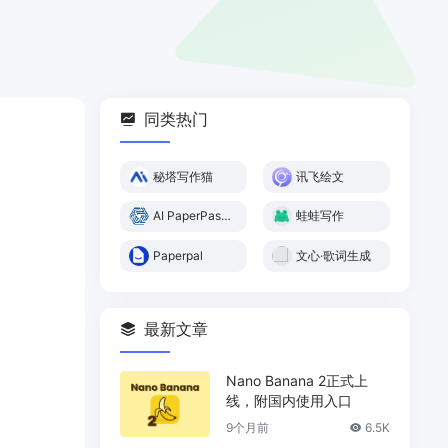
同类热门
秘塔写作猫
讯飞绘文
AI PaperPass AI论文
蛙蛙写作
Paperpal
文心·歌词生成
最新文章
Nano Banana 2正式上
线，附国内使用入口
9个月前
6.5K