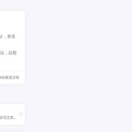
网址，有道
合法，后期
.html转载请注明
FlowUs AI，帮助你写文章、论文、报告、甚至新闻稿等内容