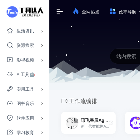
全网热点
效率导航
生活资讯
资源搜索
影视视频
AI工具🤖
实用工具
工作流编排
图书音乐
软件应用
讯飞星辰Agent平台AstronClaw
新一代智能体Agent开发平台，支持通过提示词Prompt、工作流Workflow灵活创建专业智能体。平台已整合丰富的模型、插件、MCP Server，支持一站式效果测评，助力开发者快速搭建生产级智能体。创建后可发布到讯飞星火App、微信公众号，或发布成API、MCP Server。
学习教育