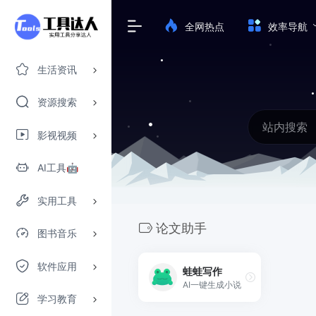
全网热点
效率导航
生活资讯
资源搜索
影视视频
AI工具🤖
实用工具
论文助手
图书音乐
软件应用
蛙蛙写作
AI一键生成小说
学习教育