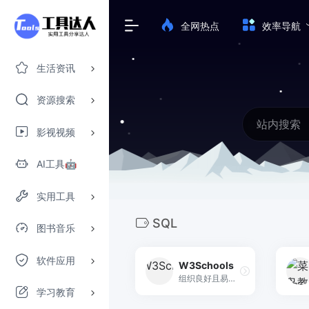
全网热点
效率导航
生活资讯
资源搜索
影视视频
AI工具🤖
实用工具
SQL
图书音乐
软件应用
W3Schools
组织良好且易于理解的 Web 构建教程，包含大量有关如何使用 HTML、CSS、JavaScript、SQL、Python、PHP、Bootstrap、Java、XML 等的示例。
学习教育