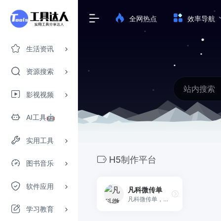
全网热点
效率导航
生活资讯
资源搜索
影视视频
AI工具🤖
实用工具
H5制作平台
图书音乐
软件应用
凡科微传单
凡科微传单，免费的h5制作软件、在线H5制作平台，4000+h5制作模板任意使用，3分钟轻松制作招聘微传单、电子邀请函、电子请帖、h5场景、宣传海报等h5页面。无需懂代码，0元体验h5制作工具！
学习教育