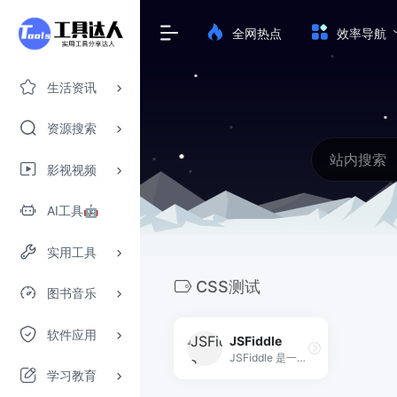
全网热点
效率导航
生活资讯
资源搜索
影视视频
AI工具🤖
实用工具
CSS测试
图书音乐
软件应用
JSFiddle
JSFiddle 是一款经典的前端在线代码编辑器与沙盒测试平台，支持 HTML、CSS、JavaScript 的实时编写与运行，提供多框架集成、版本控制及代码片段（Fiddle）一键分享功能。
学习教育