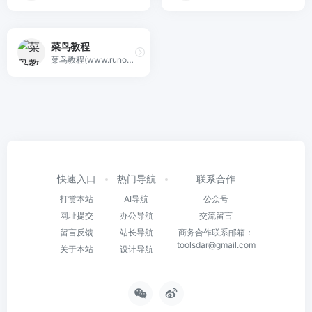
菜鸟教程
菜鸟教程(www.runoob.com)提供了编程的基础技术教程, 介绍了HTML、CSS、Javascript、Python，Java，Ruby，C，PHP , MySQL等各种编程语言的基础知识。 同时本站中也提供了大量的在线实例，通过实例，您可以更好的学习编程。..
快速入口
热门导航
联系合作
打赏本站
AI导航
公众号
网址提交
办公导航
交流留言
留言反馈
站长导航
商务合作联系邮箱：
toolsdar@gmail.com
关于本站
设计导航