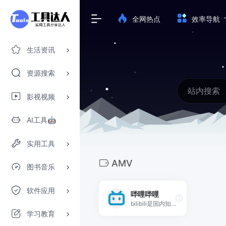
全网热点
效率导航
生活资讯
资源搜索
影视视频
AI工具🤖
实用工具
AMV
图书音乐
软件应用
哔哩哔哩
bilibili是国内知名的视频弹幕网站，这里有及时的动漫新番，活跃的ACG氛围，有创意的Up主。大家可以在这里找到许多欢乐。
学习教育