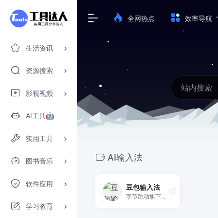
全网热点
效率导航
生活资讯
资源搜索
影视视频
AI工具🤖
实用工具
AI输入法
图书音乐
软件应用
豆包输入法
字节跳动旗下输入法，集成了先进好用的豆包语音能力，支持多种方言精准识别、智能纠错及轻声输入。同时键盘输入有强大的纠错、长输入能力与结合上下文的智能联想，让输入法成为你最好的输入 copilot。
学习教育