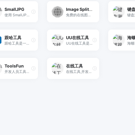
SmallJPG
Image Splitter
使用 SmallJPG 在几毫秒内将 JPG 图像压缩为特定的文件大小。非常适合有大小限制的在线门户。立即尝试 SmallJPG！
免费的在线图像分割工具，轻松将您的图像分割成多个部分。无论是用于设计、教学还是个人项目，我们的工具都提供简单易用的界面，让您快速完成任务。无需下载软件，随时随地在线使用，让图像处理变得高效又便捷。
跟哈工具
UU在线工具
海
跟哈工具是一款功能多样化的免费在线工具网站。包括图片工具、实用查询、教育学习、生活服务、文本工具、信息速查等工具，无需下载安装，即来即用。希望伴随您轻松解决问题，感受到便捷与愉悦。
UU在线工具是一个免费便捷的在线工具站，无需下载，即来即用，简洁高效，让数据处理更简单和高效。
ToolsFun
在线工具
开发人员工具箱，时间戳转换，json格式化，正则表达式，URLEncode，加密解密，Crontab，websocket，md5编码，base64编码，颜色转换，JSON/YAML/XML转换，AES、DES、RSA，数字进制转换，图片压缩，二维码生成，JavaScript格式化压缩，代码差异对比
在线工具,开发人员工具,代码格式化、压缩、加密、解密,下载链接转换,json格式化,正则测试工具,favicon在线制作,字帖工具,中文简繁体转换,迅雷下载链接转换,进制转换,二维码,照片压缩,pdf合并