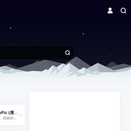
SlimPic (瘦图)
免费、高效的浏览器端批量图片压缩工具，支持AVIF、JPEG、JXL、PNG、WebP等多种格式，无需上传，保护隐私，可调节质量设置。