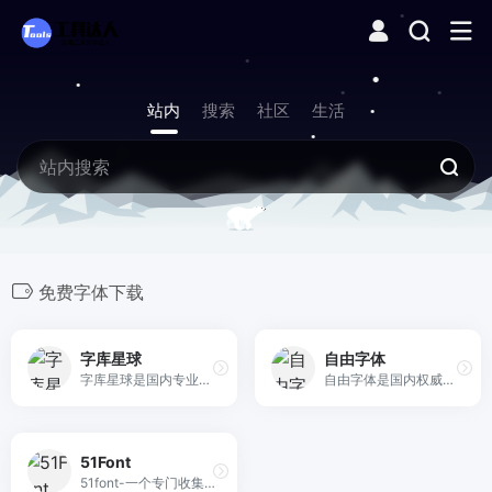
站内
搜索
社区
生活
免费字体下载
字库星球
自由字体
字库星球是国内专业免费可商用字体收录平台，2023年创办至今，作为字体行业风向标，我们近年来专注于免费可商用字体的收录学习成长交流。 通过字库星球、字库字体检测、字库星球设计导航分别沉淀优质字体事业服务。是一家集齐媒体、内容、服务的多元化平台。MCN矩阵@字库星球 在微博、微信、小红书、抖音、B站布局，汇聚全网免费可商用字体，提供免费可商用免费字体下载。所有免费字体的授权均经核对确认，个人及商用均可免费自由使用，有效规避字体版权风险。
自由字体是国内权威的免费字体网站，汇聚全网免费字体，提供可商用免费字体下载。所有免费字体的授权均经核对确认，个人及商用均可免费自由使用，有效规避字体版权风险。
51Font
51font-一个专门收集全球高精品正版免费可商用的开源字体网站，全网字体为免费字体，免费字库，开源字体，免费开源字体下载。字免网-为您收集精品正版免费字体供您下载。