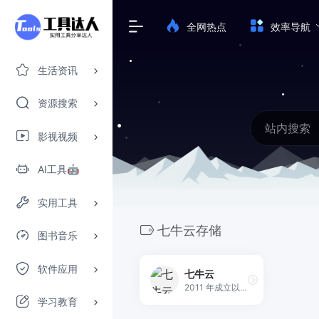
全网热点
效率导航
生活资讯
资源搜索
影视视频
AI工具🤖
实用工具
七牛云存储
图书音乐
软件应用
七牛云
2011 年成立以来，七牛云致力于成为全球领先的一站式场景化智能视频云服务商，围绕数字化浪潮下的在线音视频需求，基于强大的云边一体化能力和低代码能力，持续在视频点播、互动直播、实时音视频、摄像头上云等领域，进行深度技术投入，提供面向业务场景的视频云解决方案。截至目前，有超过 100 万企业客户和开发者长期使用七牛云服务，包括 OPPO 、爱奇艺、平安银行、招商银行、上汽集团、芒果 TV 等知名企业。
学习教育