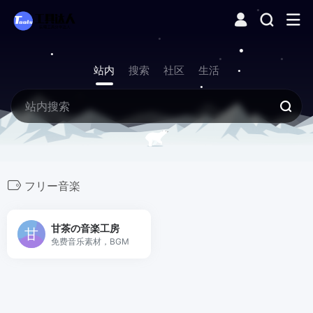
站内
搜索
社区
生活
フリー音楽
甘茶の音楽工房
免费音乐素材，BGM