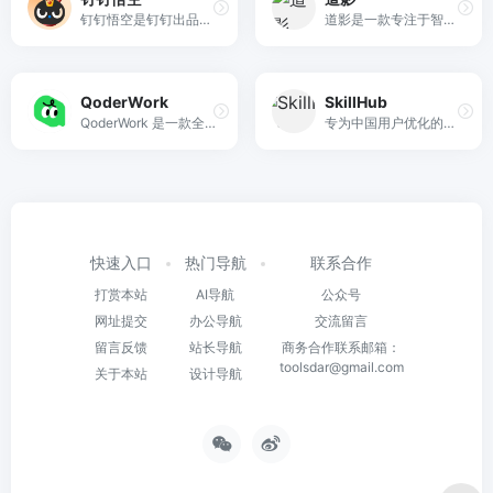
钉钉悟空是钉钉出品的个人 AI 助理，通过手机钉钉远程驱动电脑执行操作，具备跨应用自主执行、自动搜信息、填表格、发社媒等真实执行能力。
道影是一款专注于智能体驱动的 AI 视频创作平台，通过先进的生成模型与 Agent 协作，帮助创作者轻松将创意转化为电影级高清视频。
QoderWork
SkillHub
QoderWork 是一款全能型桌面 AI 智能体助理，支持通过自然语言指令自动处理本地文件、网页调研、生成文档及视觉素材，实现从需求描述到成品交付的全流程自动化。
专为中国用户优化的Skills社区，SkillHub 精选 Top 50 高质量 AI Skills，经过安全审核与多维度评估，助你发现最实用的 AI 技能。
快速入口
热门导航
联系合作
打赏本站
AI导航
公众号
网址提交
办公导航
交流留言
留言反馈
站长导航
商务合作联系邮箱：
toolsdar@gmail.com
关于本站
设计导航