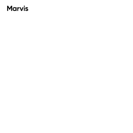
Marvis
ndows下载
macOS下载
Android下载
i