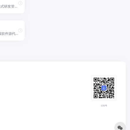
面向企业提供一站式研发管理解决方案，包括代码管理、项目管理、文档协作、测试管理、CICD、效能度量等多个模块，支持SaaS、私有化等多种部署方式，帮助企业有序规划和管理研发过程，提升研发效率和质量。
GitHub是一个在线软件源代码托管服务平台，使用Git作为版本控制软件
公众号