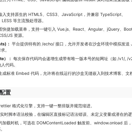
入支持原生的 HTML5、CSS3、JavaScript，并兼容 TypeScript、
ASS、LESS 等主流预处理器。
快捷加载菜单，支持一键引入 Vue.js、React、Angular、jQuery、Boots
S/JS 资源。
sts)：
平台提供特有的 /echo/ 接口，允许开发者在沙盒环境中模拟发送 
请求。
ate）：
每次保存代码均会递增生成带有唯一版本号的短网址（如 /v1/, /v
他人代码。
生成标准 Embed 代码，允许将在线运行的沙盒无缝嵌入到技术博客、文
与配置
/Prettier 格式化引擎，支持一键一整排版并规范缩进。
实时脚本语法校验，在编辑区直接标记语法错误、未定义变量或潜在的逻
载时机，可选在 DOMContentLoaded 触发前、window.onload 
部。