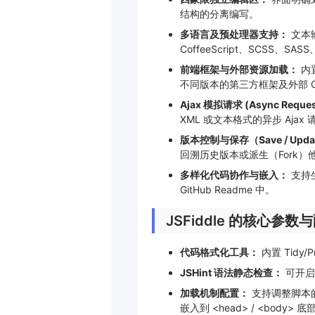
结构的分离编写。
多语言及预处理器支持：
文本输
CoffeeScript、SCSS、S
前端框架与外部资源加载：
内置
不同版本的第三方框架及外部 CS
Ajax 模拟请求 (Async Reque
XML 或文本格式的异步 Ajax 
版本控制与保存（Save / Upd
回溯历史版本或派生（Fork）
多样化代码协作与嵌入：
支持
GitHub Readme 中。
JSFiddle 的核心参数
代码格式化工具：
内置 Tidy
JSHint 语法静态检查：
可开启
加载机制配置：
支持调整脚本的加
嵌入到 <head> / <body> 底