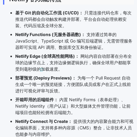
基于 Git 的自动化工作流 (CI/CD)：
只需连接代码仓库，每次
推送代码都会自动触发构建并部署。平台会自动处理依赖安
装、代码压缩及全球分发。
Netlify Functions (无服务器函数)：
支持通过简单的
JavaScript、TypeScript 或 Go 编写后端逻辑，无需管理服务
器即可实现 API 调用、数据库交互和身份验证。
Netlify Edge (全球高性能网络)：
网站内容自动部署在分布全
球的边缘节点上，支持边缘侧逻辑执行，确保全球用户都能享
受到毫秒级的加载速度。
部署预览 (Deploy Previews)：
为每一个 Pull Request 自动
生成一个唯一的预览链接，方便团队成员或客户在正式上线前
进行可视化评审与反馈。
开箱即用的后端组件：
内置 Netlify Forms（表单处理）、
Netlify Identity（用户认证）和大型媒体文件管理功能，让前
端项目也能轻松拥有后端能力。
Netlify Connect 与 Create：
提供强大的内容聚合能力和可视
化编辑界面，支持将多种内容源（CMS）整合，让非技术人员
也能参与内容维护。