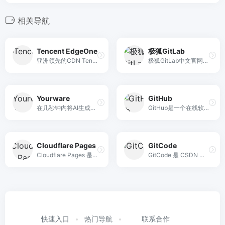
相关导航
Tencent EdgeOne
极狐GitLab
亚洲领先的CDN Tencent Edgeone提供了使用Tencent的高级边缘节点，为加速，安全性，无服务器和视频提供了出色的边缘解决方案。
极狐GitLab中文官网，提供企业级源代码管理，GitLab CI/CD，CodeReview，研发效能管理，GitLab DevSecOps等产品及服务。GitLab一站式DevOps平台，加速和优化软件开发全生命周期。现在下载安装GitLab，成为精英效能组织。
Yourware
GitHub
在几秒钟内将AI生成的代码转换为实时网站。您的软件从Vibe编码和AI HTML创建者中部署HTML或TSX - 零配置，可共享URL，即时缩放。更快地分享您的AI创作。
GitHub是一个在线软件源代码托管服务平台，使用Git作为版本控制软件
Cloudflare Pages
GitCode
Cloudflare Pages 是一个 JAMstack 平台，供前端开发人员协作和部署网站。 Build your next application with Cloudflare Pages
GitCode 是 CSDN 为开发者提供的开源项目创新服务平台，秉承“创新、开放、协作、共享”的开源价值观，致力于为大规模开源开放协同创新助力赋能，打造创新成果孵化和新时代开发者培养的开源创新生态！支持公有云使用、私有化部署以及软硬一体化私有部署。
快速入口
热门导航
联系合作