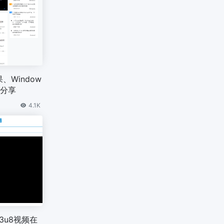
、Window
用分享
4.1K
m3u8视频在