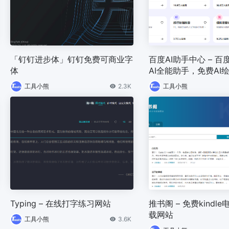
「钉钉进步体」钉钉免费可商业字
百度AI助手中心 – 
体
AI全能助手，免费AI
手
工具小熊
2.3K
工具小熊
Typing – 在线打字练习网站
推书阁 – 免费kindl
载网站
工具小熊
3.6K