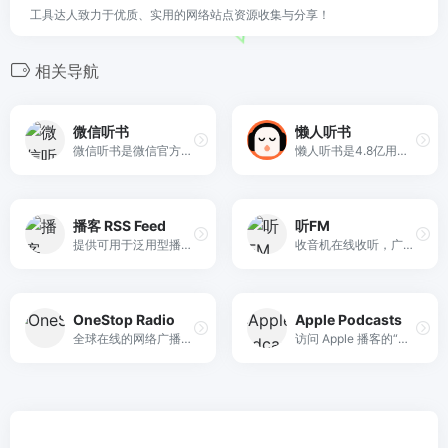
工具达人致力于优质、实用的网络站点资源收集与分享！
相关导航
微信听书
懒人听书
微信听书是微信官方听书应用，可以免费收听有声小说、书籍和各类音频节目。提供海量正版有声读物，每天90分钟免费畅听。
懒人听书是4.8亿用户选择的综合性有声阅读交流平台。热门IP入驻，知名主播云集，原创小说、经典文学、海量精品栏目共筑有声阅读生态圈，解放双眼，畅听世界
播客 RSS Feed
听FM
提供可用于泛用型播客客户端订阅的来自喜马拉雅、荔枝FM、网易云音乐、微信公众号等播客、电台节目的 RSS Feed 服务
收音机在线收听，广播电台网络直播
OneStop Radio
Apple Podcasts
全球在线的网络广播电台
访问 Apple 播客的“新发现”页面，浏览最新上线的播客节目、人气创作者推荐，以及热门节目和热门单集排行榜。从任何 Apple 设备下载并收听或在线播放。