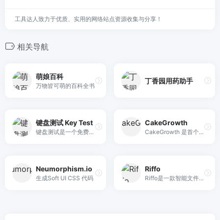
工具达人致力于优质、实用的网络站点资源收集与分享！
相关导航
萌娘百科
丁香园用药助手
万物皆可萌的百科全书
键盘测试 Key Test
CakeGrowth
键盘测试是一个免费的在线工具，允许用户通过虚拟键盘诊断自己的键盘性能，支持按键历史记录查看和重置功能，适用于Windows和Mac键盘布局。
CakeGrowth 是首个专注 AI 应用的 一站式联盟营销平台。我们连接优质 AI SaaS 企业与顶尖流量主，助力品牌出海获客，赋能流量实现高价值变现。
Neumorphism.io
Riffo
生成Soft UI CSS 代码
Riffo是一款智能文件重命名和整理工具，利用AI技术帮助您轻松管理文件，提高工作效率。它是摄影师、设计师和所有寻求高生产力的专业人士的理想选择。