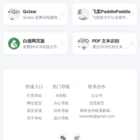
Qclaw
飞桨PaddlePaddle
Qclaw 是腾讯电脑管家出品的个人 AI 助手，支持通过微信远程操控电脑，实现自动整理资料、搜论文、改文档及 GitHub 自动开发等高效任务。
飞桨致力于让深度学习技术的创新与应用更简单。具有以下特点：同时支持动态图和静态图，兼顾灵活性和效率；精选应用效果最佳算法模型并提供官方支持；真正源于产业实践，提供业界最强的超大规模并行深度学习能力；推理引擎一体化设计，提供训练到多端推理的无缝对接；唯一提供系统化技术服务与支持的深度学习平台
白描网页版
PDF 文本识别
免费的OCR在线文字识别网站
通过OCR识别文本，并创建可搜索的PDF文件。
快速入口
热门导航
联系合作
打赏本站
AI导航
公众号
网址提交
办公导航
交流留言
留言反馈
站长导航
商务合作联系邮箱：
toolsdar@gmail.com
关于本站
设计导航