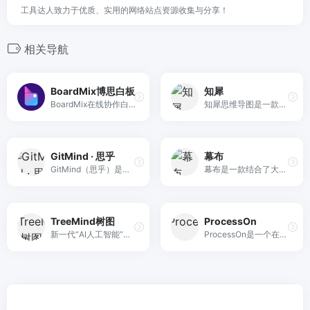
工具达人致力于优质、实用的网络站点资源收集与分享！
相关导航
BoardMix博思白板
知犀
BoardMix在线协作白板，集思维导图，流程图、多维表格，笔记文档多种创意表达能力于一体，激发团队创造力无限延伸，免费在线使用。
知犀思维导图是一款免费的在线画图工具，导出文件无水印，导图分享链接不限制，且内置了100+行业思维导图模板文件。通过浏览器访问知犀网站即可在线画脑图，数据全自动云端保存，安全可靠。还不知道思维导图怎么画？快来试试知犀吧~
GitMind · 思乎
幕布
GitMind（思乎）是一款全平台 在线思维导图脑图架构图制作软件工具，支持手机手机思维导图，Windows/Mac/L多平台操作及内容同步。它提供有海量的架构图，流程图、思维导图模板可供用户直接使用，支持在线制作流程图、思维导图、组织结构图、类图、用例图、ER图、网络拓扑图以及UML图等十多种图形。
幕布是一款结合了大纲笔记和思维导图的头脑管理工具，帮你用更高效的方式和更清晰的结构来记录笔记、管理任务、制定计划甚至是组织头脑风暴。完整覆盖电脑端和移动端
TreeMind树图
ProcessOn
新一代“AI人工智能”思维导图
ProcessOn是一个在线协作绘图平台，支持在线制作思维导图、流程图、组织结构图、网络拓扑图、鱼骨图、UML图等，同时可实现人与人之间的实时协作和共享，提升团队工作效率。