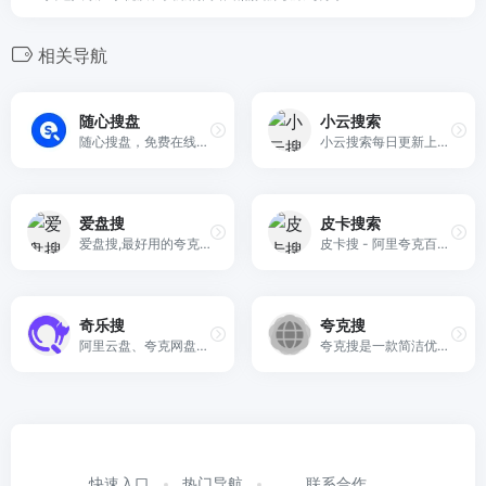
相关导航
随心搜盘
小云搜索
随心搜盘，免费在线短剧资源搜索网站，夸克网盘短剧资源搜索。
小云搜索每日更新上千，实时失效检测，专注于收录全网云盘资源，支持七大网盘搜索支持阿里云盘、夸克网盘、百度网盘、迅雷网盘、蓝奏云、蓝凑云、天翼云。
爱盘搜
皮卡搜索
爱盘搜,最好用的夸克资源搜索站,每天更新海量资源
皮卡搜 - 阿里夸克百度蓝奏天翼五大网盘聚合搜索引擎，10000000+ 网盘资源免费无偿分享，坚持做最好的网盘搜索引擎！
奇乐搜
夸克搜
阿里云盘、夸克网盘综合资源搜索网站，每日更新最新网盘资源，全站无广告免登录使用。
夸克搜是一款简洁优雅的夸克网盘搜索引擎，页面清爽，资源全面，支持影视、短剧、综艺、动漫等夸克网盘资源搜索。只需输入关键词，即可快速找到相关夸克网盘资源。
快速入口
热门导航
联系合作