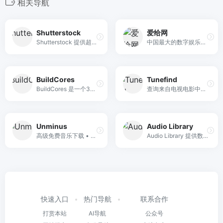
相关导航
Shutterstock
爱给网
Shutterstock 提供超过 4.7 亿张高质量照片、矢量图、视频及音乐素材，并集成先进的 AI 图片与视频生成工具，为您的一流创意项目提供全方位授权保障。
中国最大的数字娱乐免费素材下载网站,免费提供免费的音效配乐|3D模型|视频|游戏素材资源下载。
BuildCores
Tunefind
BuildCores 是一个3D PC组装器和配件选择器，提供互动式3D组装体验，支持兼容性检查和价格比较，帮助用户轻松构建理想PC。
查询来自电视电影中的音乐
Unminus
Audio Library
高级免费音乐下载 • 适用于视频、YouTube、播客、应用程序等的免版税音乐。灵感来自 Unsplash。
Audio Library 提供数千首免版权音乐，全部免费下载并可商用，只需注明作者即可用于视频、直播、播客等多场景。
快速入口
热门导航
联系合作
打赏本站
AI导航
公众号