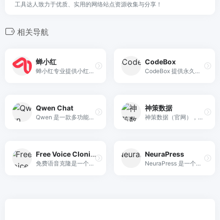
工具达人致力于优质、实用的网络站点资源收集与分享！
相关导航
蝉小红
CodeBox
蝉小红专业提供小红书数据挖掘分析服务，通过小红书多维度数据监测统计分析，提供小红书直播诊断服务，博主带货销量排行榜，小红书精细化种草运营策略，小红书热门笔记诊断分析，电商行业洞察热点趋势，品类品牌种草舆情分析报告，爆款商品销量查询。为品牌商家定制小红书精细化投放服务和种草运营策略。
CodeBox 提供永久免费的二维码生成器，支持 URL、WiFi、文本等多类型二维码智能美化、短链追踪与 API 接入，可商用、无水印、无限次数。
Qwen Chat
神策数据
Qwen 是一款多功能的AI助手平台，致力于通过智能问答、内容创作、代码生成和计划制定等功能，帮助用户更高效地获取知识、解决问题和激发创造力。
神策数据（官网），提供大数据分析与营销科技解决方案服务，赋能企业数字化营销能力，实现企业长期增长，为超过 2000 家企业提供大数据分析与数字化营销服务。
Free Voice Cloning
NeuraPress
免费语音克隆是一个100%免费的在线工具，能够在5秒内生成逼真的AI语音克隆，支持多种语言，适用于个人和商业用途。
NeuraPress 是一个将 Markdown 内容一键转换为微信公众号可用格式的工具，特别优化了代码展示，让内容创作更高效。