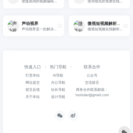
便捷易用的视频编辑器,Clipchamp现在是Microsoft旗下公司
使用领先的免费在线媒体下载器 SnapAny 从流行平台下载视频、图像和照片。轻松地将各种格式和分辨率的任何视听媒体保存到您的设备。
声动视界
微视短视频解析下载
声动视界是一款解决跨境电商视频创作的平台，利用多语种翻译、语音合成、语音识别、大模型等技术，提供视频配音、视频翻译、文本配音等业务，让带货视频、产品视频、选窜视频的创作更简单更高效。
微视短视频在线解析下载工具支持将腾讯微视软件里的视频去水印下载保存到手机相册,解析出来的视频没有水印,手机、平板、电脑上都可以用的辅助下载工具.
快速入口
热门导航
联系合作
打赏本站
AI导航
公众号
网址提交
办公导航
交流留言
留言反馈
站长导航
商务合作联系邮箱：
toolsdar@gmail.com
关于本站
设计导航