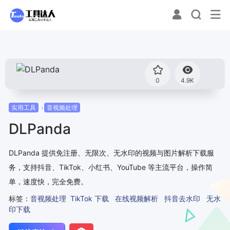
0
4.9K
实用工具
音视频处理
DLPanda
DLPanda 提供免注册、无限次、无水印的视频与图片解析下载服
务，支持抖音、TikTok、小红书、YouTube 等主流平台，操作简
单，速度快，完全免费。
标签：
音视频处理
TikTok 下载
在线视频解析
抖音去水印
无水
印下载