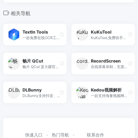
相关导航
TextIn Tools
KuKuTool
一款免费在线OCR工具，包含文字识别、表格识别，PDF转文件，文件转PDF、其他格式转换，识别率高，体验好，免费。
KuKuTool,免费快手去水印，抖音去水印。微博，微视，皮皮虾等短视频去水印工具，免费支持批量解析任何抖音短视频,并且解析出来的视频没有水印，去水印小程序.手机、平板、电脑上都可以用的辅助下载工具,轻松一键保存无水印抖音短视频到手机相册或电脑本地。
畅片 QCut
RecordScreen
畅片 QCut 是大疆官方出品的免费 AI 视频剪辑 App，直连 DJI 设备即可一键生成 4K 质感大片，零门槛快速出片。
在线屏幕录制，无需安装任何插件
DLBunny
Kedou视频解析
DLBunny支持抖音、TikTok、快手等平台的视频/图片无水印高清解析，免注册、不限次数、一键下载MP4/MP3/JPEG。
一款支持海量视频网站解析下载工具，致力于为您提供优质的视频解析服务
快速入口
热门导航
联系合作