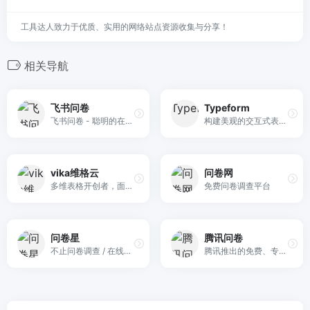
工具达人致力于优质、实用的网络站点资源收集与分享！
相关导航
飞书问卷
Typeform
飞书问卷 - 聪明的在线表单和调查问卷，轻松集成自动化业务流程，助力更好的决策。帮你轻松完成问卷调查、签到考勤、登记领用、报名投票，助力企业增效降本
构建美观的交互式表单 - 获得更多回复。无需编码。用于测验、研究、反馈、潜在客户开发等的模板。免费注册。
vika维格云
问卷网
多维表格开创者，面向API的易用低代码平台
免费问卷调查平台
问卷星
腾讯问卷
不止问卷调查 / 在线考试
腾讯推出的免费、专业的问卷调查系统。