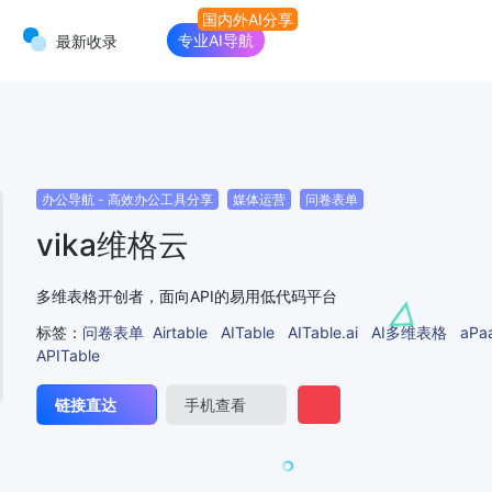
专业AI导航
最新收录
办公导航 - 高效办公工具分享
媒体运营
问卷表单
vika维格云
多维表格开创者，面向API的易用低代码平台
标签：
问卷表单
Airtable
AITable
AITable.ai
AI多维表格
aPa
APITable
链接直达
手机查看