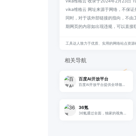
vika维格云 收录于2024年2月23日 
vika维格云 网址来源于网络，不保
同时，对于该外部链接的指向，不由工
期网页的内容如出现违规，可以直接
工具达人致力于优质、实用的网络站点资源
相关导航
百度AI开放平台
百度AI开放平台提供全球领先的语音、图像、NLP等多项人工智能技术，开放对话式人工智能系统、智能驾驶系统两大行业生态，共享AI领域最新的应用场景和解决方案，帮您提升竞争力，开创未来。
36氪
36氪通过全面，独家的视角为用户深度剖析最前沿的资讯，致力于让一部分人先看到未来，内容涵盖快讯，科技，金融，投资，房产，汽车，互联网，股市，教育，生活，职场等，秉承着新商业媒体人的使命砥砺前行