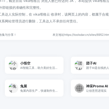
19:11，截至目前 vika维格云 浏览人数已经达到 3K， 本站提供 vika维格
证外部链接的准确性和完整性。
具达人实际控制，在 vika维格云 收录时，该网页上的内容，都属于合
联系网站管理员进行删除，工具达人不承担任何责任。
收集与分享！
本文地址https://toolsdar.cn/sites/6952
小悟空
团子AI
AI智能工具，助力美好生活。轻轻一键，唤醒专属于你的私人助理。智慧服务，美好生活。
兔展
神采Prome AI
兔展内容生产，快速制作生成微信H5活动、H5页面、短视频、抽奖、测试、助力、裂变、红包、分销、拼团等小程序、小游戏等
让创意照进现实