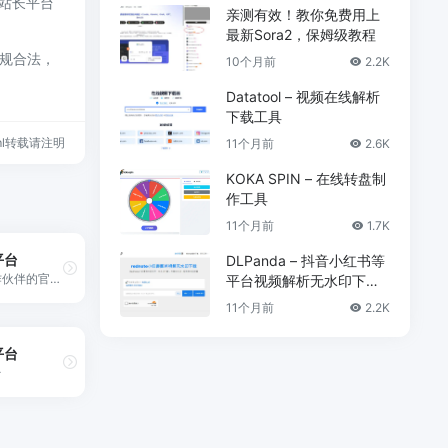
60站长平台
亲测有效！教你免费用上
最新Sora2，保姆级教程
合规合法，
10个月前
2.2K
Datatool – 视频在线解析
下载工具
.html转载请注明
11个月前
2.6K
KOKA SPIN – 在线转盘制
作工具
11个月前
1.7K
平台
DLPanda – 抖音小红书等
百度搜索面向合作伙伴的官方平台，为开发者、内容创作者、站点管理者等伙伴，提供优化工具、数据、课程、Q&amp;A等服务，助力资源进入搜索，同时提供搜索项目合作机会，让优质资源脱颖而出。
平台视频解析无水印下载
工具
11个月前
2.2K
平台
台