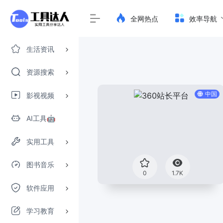
全网热点
效率导航
生活资讯
资源搜索
中国
影视视频
AI工具🤖
实用工具
图书音乐
0
1.7K
软件应用
学习教育