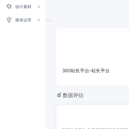
设计素材
媒体运营
360站长平台-站长平台
数据评估