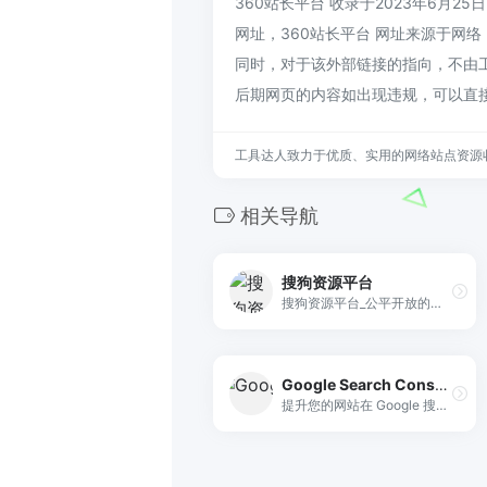
360站长平台 收录于2023年6月25日
网址，360站长平台 网址来源于网
同时，对于该外部链接的指向，不由工
后期网页的内容如出现违规，可以直
工具达人致力于优质、实用的网络站点资源
相关导航
搜狗资源平台
搜狗资源平台_公平开放的交流平台
Google Search Console
提升您的网站在 Google 搜索结果中的排名