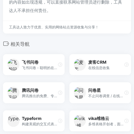
的内容如出现违规，可以直接联系网站管理员进行删除，工具
达人不承担任何责任。
工具达人致力于优质、实用的网络站点资源收集与分享！
相关导航
飞书问卷
麦客CRM
飞书问卷 - 聪明的在线表单和调查问卷，轻松集成自动化业务流程，助力更好的决策。帮你轻松完成问卷调查、签到考勤、登记领用、报名投票，助力企业增效降本
在线信息收集
腾讯问卷
问卷星
腾讯推出的免费、专业的问卷调查系统。
不止问卷调查 / 在线考试
Typeform
vika维格云
构建美观的交互式表单 - 获得更多回复。无需编码。用于测验、研究、反馈、潜在客户开发等的模板。免费注册。
多维表格开创者，面向API的易用低代码平台