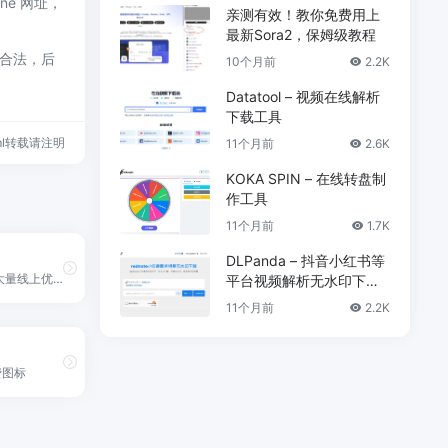
ine 网址，
亲测有效！教你免费用上
最新Sora2，保姆级教程
规合法，后
10个月前
2.2K
Datatool – 视频在线解析
下载工具
.html转载请注明
11个月前
2.6K
KOKA SPIN – 在线转盘制
作工具
11个月前
1.7K
DLPanda – 抖音小红书等
UI Notes 收集了大量线上优秀 App 的完整 UI 截图，只有落地设计没有飞机稿，你可以在这里探索 UI 设计的最新趋势、浏览竞品的产品设计、快速找到工作中需要的灵感。
平台视频解析无水印下载
工具
11个月前
2.2K
费图标