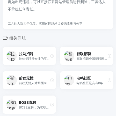
容如出现违规，可以直接联系网站管理员进行删除，工具达人
不承担任何责任。
工具达人致力于优质、实用的网络站点资源收集与分享！
相关导航
拉勾招聘
智联招聘
拉勾招聘是专业的互联网求职招聘网站。致力于提供真实可靠的互联网岗位求职招聘找工作信息，拥有海量的互联网人才储备，互联网行业找工作就上拉勾招聘，值得信赖的求职招聘网站。
智联招聘全国招聘网是全国权威的求职找工作平台,为您提供真实准确的全国求职招聘信息,每天几百万的高薪职位招聘信息供您选择,找工作上智联招聘
前程无忧
电鸭社区
前程无忧人才网面向全国,提供2022准确的招聘网站信息,为企业和求职者提供人才招聘、求职、找工作、培训等在内的全方位的人力资源服务,更多求职找工作信息尽在前程无忧!
电鸭社区是具有8年历史的远程工作招聘社区，也是远程办公互联网工作者们的聚集地。在社区，我们进行有价值的话题讨论，也分享远程、外包、零活、兼职、驻场等非主流工作机会。「只工作，不上班」是我们倡导的工作态度。
BOSS直聘
BOSS直聘，为求职者提供海量2022年宁波人才招聘信息。BOSS直聘招聘网让求职者与Boss直接开聊、加快面试、即时反馈，找工作就来BOSS直聘和Boss开聊吧！