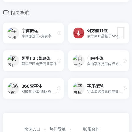
相关导航
字体搬运工
俐方體11號
字体搬运工-免费字体下载，免费商用字体下载
俐方体11是基于M⁺goic 12r衍生的开源繁体中文11×11点阵字体，可用于创意风格的游戏以及算法原型。
阿里巴巴普惠体
自由字体
阿里巴巴免费商业字体
自由字体是国内权威的免费字体网站，汇聚全网免费字体，提供可商用免费字体下载。所有免费字体的授权均经核对确认，个人及商用均可免费自由使用，有效规避字体版权风险。
360查字体
字库星球
360查字体-查版权，免纠纷。一键查询字体是否可以商业，支持在线搜索查询已经安装的字体版权，避免版权纠纷。
字库星球是国内专业免费可商用字体收录平台，2023年创办至今，作为字体行业风向标，我们近年来专注于免费可商用字体的收录学习成长交流。 通过字库星球、字库字体检测、字库星球设计导航分别沉淀优质字体事业服务。是一家集齐媒体、内容、服务的多元化平台。MCN矩阵@字库星球 在微博、微信、小红书、抖音、B站布局，汇聚全网免费可商用字体，提供免费可商用免费字体下载。所有免费字体的授权均经核对确认，个人及商用均可免费自由使用，有效规避字体版权风险。
快速入口
热门导航
联系合作