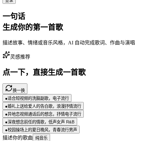
登录
一句话
生成你的
第一首歌
描述故事、情绪或音乐风格，AI 自动完成歌词、作曲与演唱
灵感推荐
点一下，直接生成一首歌
换一换
●
适合短视频的洗脑副歌，电子流行
●
婚礼上送给爱人的告白歌，浪漫抒情流行
●
异地恋视频通话后的想念，抒情电子流行
●
深夜想念前任的情歌，低声女声 R&B
●
校园操场上的夏日晚风，青春流行男声
描述你的歌曲
纯音乐