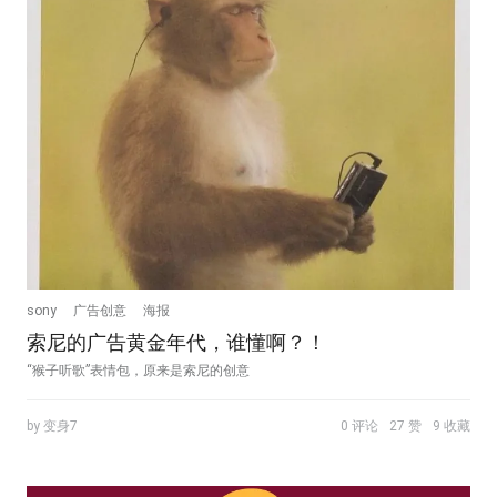
sony
广告创意
海报
索尼的广告黄金年代，谁懂啊？！
“猴子听歌”表情包，原来是索尼的创意
by 变身7
0 评论
27 赞
9 收藏