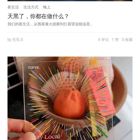
夜生活
生活方式
晚上
天黑了，你都在做什么？
我们的夜生活，从围着篝火跳舞到扛着望远镜追星。
by 毛毛.G
0 评论
1 赞
0 收藏