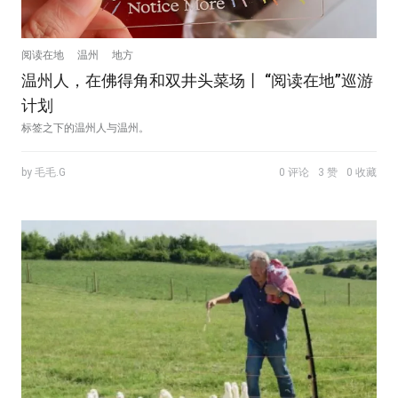
阅读在地
温州
地方
温州人，在佛得角和双井头菜场丨 “阅读在地”巡游
计划
标签之下的温州人与温州。
by 毛毛.G
0 评论
3 赞
0 收藏