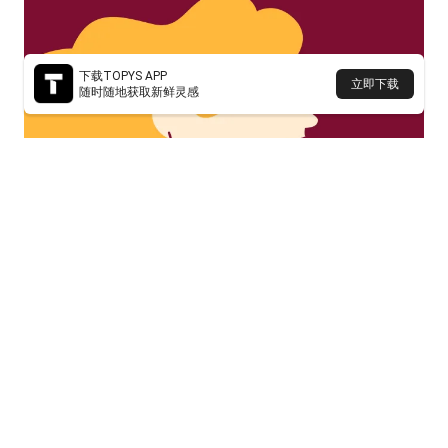
下载TOPYS APP
立即下载
随时随地获取新鲜灵感
欧莱雅
Ilon Specht
女性
欧莱雅这句slogan，原来当年那么“出格”？丨You
Know What
只写了这句“出圈”文案的她，值得被知道。