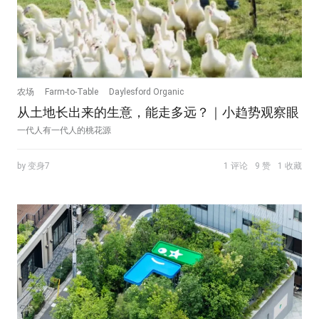
农场
Farm-to-Table
Daylesford Organic
从土地长出来的生意，能走多远？｜小趋势观察眼
一代人有一代人的桃花源
by 变身7
1 评论
9 赞
1 收藏