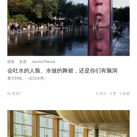
喷泉
装置
Jaume Plensa
会吐水的人脸、水做的舞裙，还是你们有脑洞
夏天到啦，一起玩水吧！
by 变身7
0 评论
4 赞
2 收藏