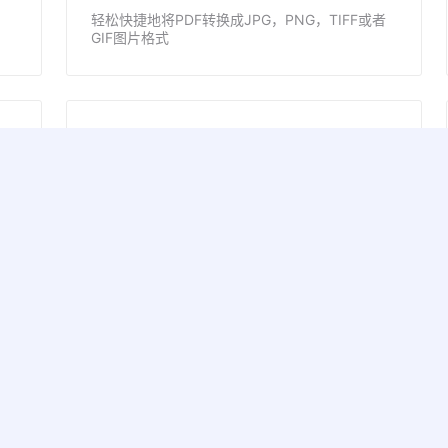
轻松快捷地将PDF转换成JPG，PNG，TIFF或者
GIF图片格式
解锁PDF
删除PDF文件密码，解锁受保护的文档
PDF分割