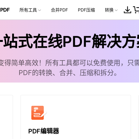
企服务
所有工具
新闻中心
合并PDF
关于万兴
PDF压缩
加入我们
转换
帮助中心
服务
解决方案
行业应用
实用工具
公司简介
新闻动态
投资者关系
换
转换为PDF
从PDF转换
更多PDF工具
转换为PDF
图片处理工具
转换为
一站式在线PDF解决方
创业历程
活动专题
联系我们
用户
文档创意
数字文档
制造业
实用工具
互联网&
rd
Word转PDF
PDF转HTML
PDF编辑器
Word转PDF
压缩图片
TXT
社会责任
供应商合作
商
创意绘图
交通运输
教育
万兴PDF
万兴恢复专家
PDF变得简单高效！所有工具都可以免费使用，只
利器
秒会的全能PDF编辑神器
简单高效的数据管理软件
PG
PPT转PDF
PDF转EPUB
PDF压缩
PPT转PDF
裁剪图片
RTF
案例
视频创意
金融&银行
电力资源
PDF的转换、合并、压缩和拆分。
PT
Excel转PDF
合并PDF
Excel转PDF
调整图片大小
PUB
万兴HiPDF
万兴易修
维导图软件
一站式在线PDF解决方案
视频/照片修复一站式解
cel
图片转PDF
裁剪PDF
图片转PDF
旋转图片
万兴手机管家
TXT转PDF
解锁PDF
图片转文字
一站式智能手机解决方案
更多工具 >>
RTF转PDF
PDF页面排序
PUB转PDF
从PDF中提取图
PDF编辑器
片