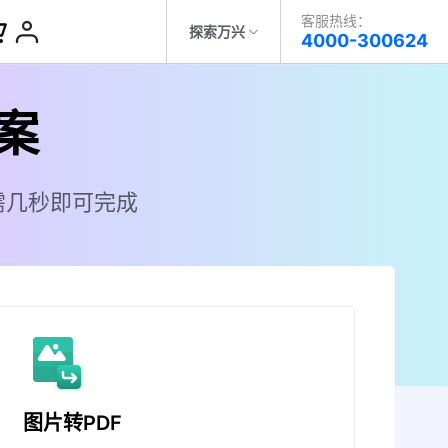
客服热线：
客服热线：
探索万兴
4000-300624
4000-300624
了解万兴
PDF
其他工具
案
科技
政企服务
转PDF
E-sign
关于万兴
需几秒即可完成
转PDF
万兴优转
新闻中心
转PDF
分享文档
决方案
加入我们
帮助中心
图片转PDF