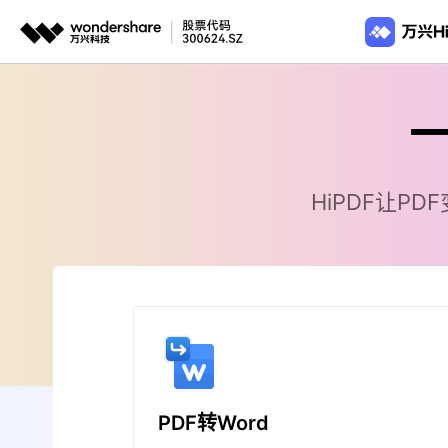
推荐产品
政
AIGC数字创意
平台
从PDF转换
从PDF转
视频创意
绘图创意
企业
PDF转Word
PDF转Wo
代理
万兴剧厂
万兴图示
HiPDF让
AI驱动的一站式精品漫剧创作平台
一站式办公绘图
PDF转JPG
PDF转J
客户
PDF转PPT
PDF转P
万兴喵影
万兴脑图
AI赋能，你也是剪辑大师
基于云的跨端思
PDF转Excel
PDF转Ex
万兴天幕
PDF转HTML
一句话生成视频/图片/音乐
Wondershare SelfyzAI
让照片动起来
PDF转Word