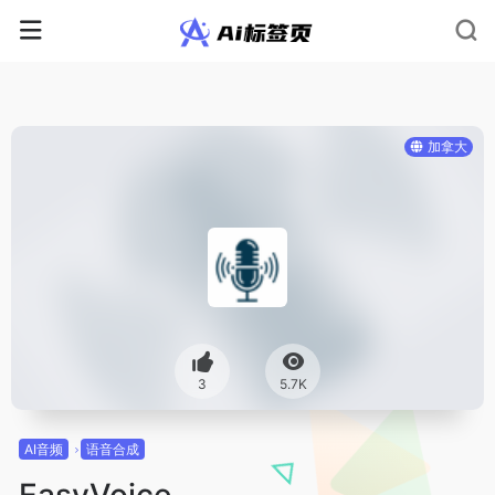
加拿大
3
5.7K
AI音频
语音合成
EasyVoice